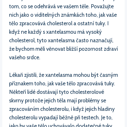
tom, co se odehrává ve vašem těle. Považujte
nich jako o viditelných známkách toho, jak vaše
tělo zpracovává cholesterol a ostatní tuky. I
když ne každý s xantelasmou má vysoký
cholesterol, tyto xantelasma často naznačují,
že bychom měli věnovat bližší pozornost zdraví
vašeho srdce.
Lékaři zjistili, že xantelasma mohou být časným
příznakem toho, jak vaše tělo zpracovává tuky.
Někteří lidé dostávají tyto cholesterolové
skvrny protože jejich těla mají problémy se
zpracováním cholesterolu, i když jejich hladiny
cholesterolu vypadají běžně při testech. Je to,
jako by vaše tělo uchovávalo dodatečné tuky