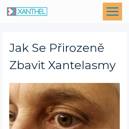
Skip
to
content
Jak Se Přirozeně
Zbavit Xantelasmy