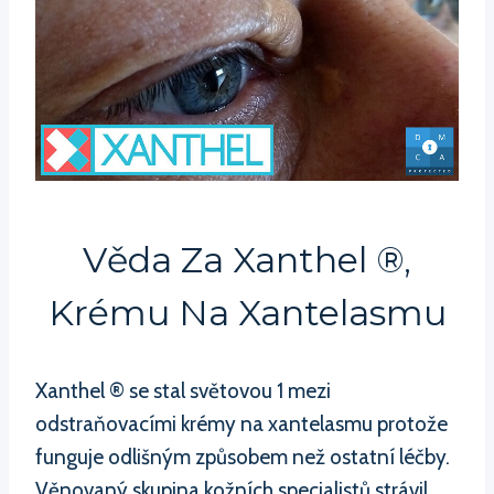
Věda Za Xanthel ®,
Krému Na Xantelasmu
Xanthel ® se stal světovou 1 mezi
odstraňovacími krémy na xantelasmu protože
funguje odlišným způsobem než ostatní léčby.
Věnovaný skupina kožních specialistů strávil