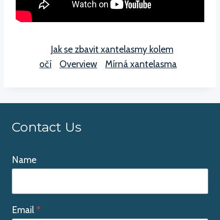
Jak se zbavit xantelasmy kolem
očí
Overview
Mírná xantelasma
Contact Us
Name
Email
*