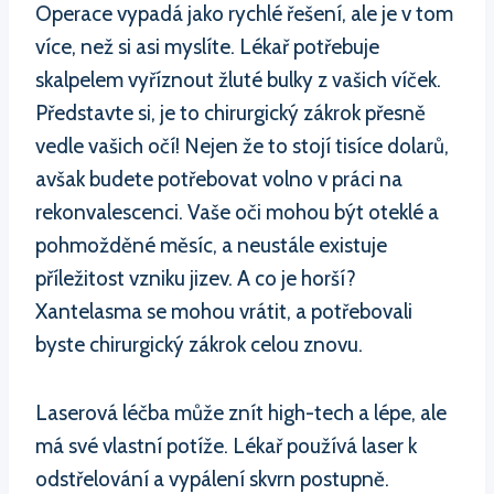
Operace vypadá jako rychlé řešení, ale je v tom
více, než si asi myslíte. Lékař potřebuje
skalpelem vyříznout žluté bulky z vašich víček.
Představte si, je to chirurgický zákrok přesně
vedle vašich očí! Nejen že to stojí tisíce dolarů,
avšak budete potřebovat volno v práci na
rekonvalescenci. Vaše oči mohou být oteklé a
pohmožděné měsíc, a neustále existuje
příležitost vzniku jizev. A co je horší?
Xantelasma se mohou vrátit, a potřebovali
byste chirurgický zákrok celou znovu.
Laserová léčba může znít high-tech a lépe, ale
má své vlastní potíže. Lékař používá laser k
odstřelování a vypálení skvrn postupně.