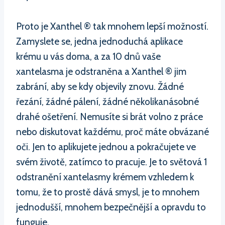
Proto je Xanthel ® tak mnohem lepší možností.
Zamyslete se, jedna jednoduchá aplikace
krému u vás doma, a za 10 dnů vaše
xantelasma je odstraněna a Xanthel ® jim
zabrání, aby se kdy objevily znovu. Žádné
řezání, žádné pálení, žádné několikanásobné
drahé ošetření. Nemusíte si brát volno z práce
nebo diskutovat každému, proč máte obvázané
oči. Jen to aplikujete jednou a pokračujete ve
svém životě, zatímco to pracuje. Je to světová 1
odstranění xantelasmy krémem vzhledem k
tomu, že to prostě dává smysl, je to mnohem
jednodušší, mnohem bezpečnější a opravdu to
funguje.