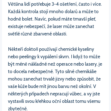
Většina lidí potřebuje 3-4 ošetření, často i více.
Každá kontrola stojí mnoho dolarů a může to
hodně bolet. Navíc, pokud máte tmavší pleť,
existuje nebezpečí, že laser může zanechat
světlé různě zbarvené oblasti.
Někteří doktoři používají chemické kyseliny
nebo peelingy k vypálení skvrn. I když to může
být méně nákladné než operace nebo lasery, je
to docela nebezpečné. Tyto silné chemikálie
mohou zanechat trvalé jizvy nebo způsobit, že
vaše kůže bude mít jinou barvu než okolní. V
některých případech nepracují vůbec, a vy jste
vystavili svou křehkou oční oblast tomu všemu
zbytečně.