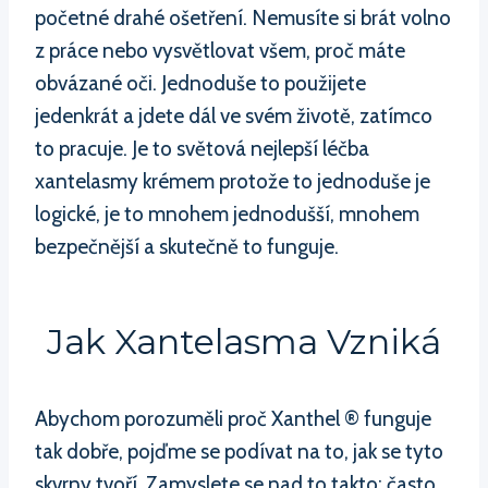
početné drahé ošetření. Nemusíte si brát volno
z práce nebo vysvětlovat všem, proč máte
obvázané oči. Jednoduše to použijete
jedenkrát a jdete dál ve svém životě, zatímco
to pracuje. Je to světová nejlepší léčba
xantelasmy krémem protože to jednoduše je
logické, je to mnohem jednodušší, mnohem
bezpečnější a skutečně to funguje.
Jak Xantelasma Vzniká
Abychom porozuměli proč Xanthel ® funguje
tak dobře, pojďme se podívat na to, jak se tyto
skvrny tvoří. Zamyslete se nad to takto: často