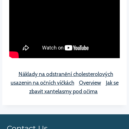
Náklady na odstranění cholesterolových
usazenin na očních víčkách
Overview
Jak se
zbavit xantelasmy pod očima
Contact Us