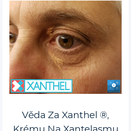
Věda Za Xanthel ®,
Krému Na Xantelasmu