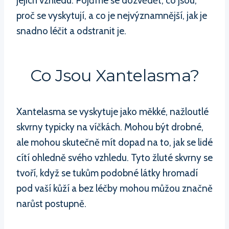
jejich vzhledu. Pojďme se dozvědět, co jsou,
proč se vyskytují, a co je nejvýznamnější, jak je
snadno léčit a odstranit je.
Co Jsou Xantelasma?
Xantelasma se vyskytuje jako měkké, nažloutlé
skvrny typicky na víčkách. Mohou být drobné,
ale mohou skutečně mít dopad na to, jak se lidé
cítí ohledně svého vzhledu. Tyto žluté skvrny se
tvoří, když se tukům podobné látky hromadí
pod vaší kůží a bez léčby mohou můžou značně
narůst postupně.