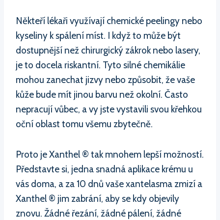
Někteří lékaři využívají chemické peelingy nebo
kyseliny k spálení míst. I když to může být
dostupnější než chirurgický zákrok nebo lasery,
je to docela riskantní. Tyto silné chemikálie
mohou zanechat jizvy nebo způsobit, že vaše
kůže bude mít jinou barvu než okolní. Často
nepracují vůbec, a vy jste vystavili svou křehkou
oční oblast tomu všemu zbytečně.
Proto je Xanthel ® tak mnohem lepší možností.
Představte si, jedna snadná aplikace krému u
vás doma, a za 10 dnů vaše xantelasma zmizí a
Xanthel ® jim zabrání, aby se kdy objevily
znovu. Žádné řezání, žádné pálení, žádné