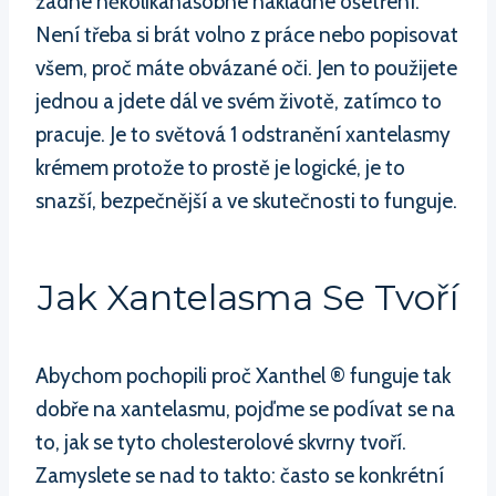
žádné několikanásobné nákladné ošetření.
Není třeba si brát volno z práce nebo popisovat
všem, proč máte obvázané oči. Jen to použijete
jednou a jdete dál ve svém životě, zatímco to
pracuje. Je to světová 1 odstranění xantelasmy
krémem protože to prostě je logické, je to
snazší, bezpečnější a ve skutečnosti to funguje.
Jak Xantelasma Se Tvoří
Abychom pochopili proč Xanthel ® funguje tak
dobře na xantelasmu, pojďme se podívat se na
to, jak se tyto cholesterolové skvrny tvoří.
Zamyslete se nad to takto: často se konkrétní