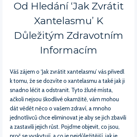
Od Hledání ‘Jak Zvrátit
Xantelasmu’ K
Důležitým Zdravotním
Informacím
Váš zájem o ‘Jak zvrátit xantelasmu’ vás přivedl
k tomu, že se dozvíte o xantelasmu a také jak ji
snadno léčit a odstranit. Tyto žluté místa,
ačkoli nejsou škodlivé okamžitě, vám mohou
dát vědět něco o vašem zdraví, a mnoho
jednotlivců chce eliminovat je aby se jich zbavili
a zastavili jejich růst. Pojďme objevit, co jsou,
proč se vyskytují, a co je nejdůležitější, jak je