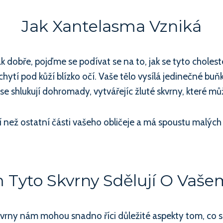
Jak Xantelasma Vzniká
dobře, pojďme se podívat se na to, jak se tyto choleste
hytí pod kůží blízko očí. Vaše tělo vysílá jedinečné buňk
 se shlukují dohromady, vytvářejíc žluté skvrny, které m
 než ostatní části vašeho obličeje a má spoustu malých 
Tyto Skvrny Sdělují O Vaše
vrny nám mohou snadno říci důležité aspekty tom, co se