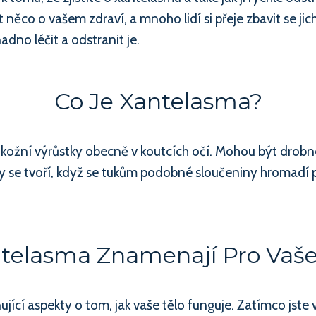
o o vašem zdraví, a mnoho lidí si přeje zbavit se jich k
snadno léčit a odstranit je.
Co Je Xantelasma?
 kožní výrůstky obecně v koutcích očí. Mohou být drobn
rny se tvoří, když se tukům podobné sloučeniny hromadí
telasma Znamenají Pro Vaše
ující aspekty o tom, jak vaše tělo funguje. Zatímco jste