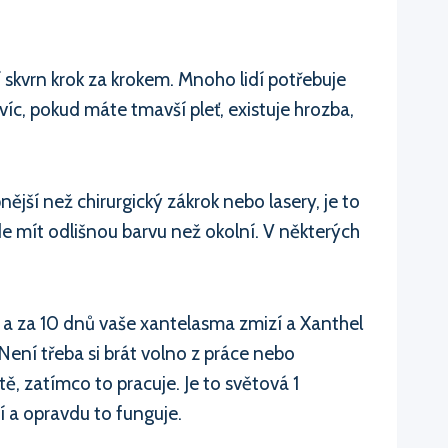
 skvrn krok za krokem. Mnoho lidí potřebuje
íc, pokud máte tmavší pleť, existuje hrozba,
ější než chirurgický zákrok nebo lasery, je to
e mít odlišnou barvu než okolní. V některých
 a za 10 dnů vaše xantelasma zmizí a Xanthel
Není třeba si brát volno z práce nebo
ě, zatímco to pracuje. Je to světová 1
 a opravdu to funguje.