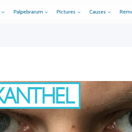
Palpebrarum
Pictures
Causes
Remo