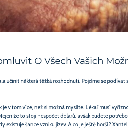
omluvit O Všech Vašich Mož
 učinit některá těžká rozhodnutí. Pojďme se podívat se 
ak je v tom více, než si možná myslíte. Lékař musí vyřízno
í! Nejen že to stojí nespočet dolarů, avšak budete potřeb
existuje šance vzniku jizev. A co je ještě horší? Xante