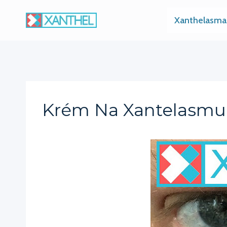
Skip
Xanthelasma
to
content
Krém Na Xantelasmu