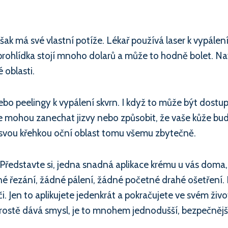
k má své vlastní potíže. Lékař používá laser k vypálení
prohlídka stojí mnoho dolarů a může to hodně bolet. Nav
 oblasti.
bo peelingy k vypálení skvrn. I když to může být dostupn
e mohou zanechat jizvy nebo způsobit, že vaše kůže bud
li svou křehkou oční oblast tomu všemu zbytečně.
Představte si, jedna snadná aplikace krému u vás doma,
né řezání, žádné pálení, žádné početné drahé ošetření. 
. Jen to aplikujete jedenkrát a pokračujete ve svém život
ostě dává smysl, je to mnohem jednodušší, bezpečnější