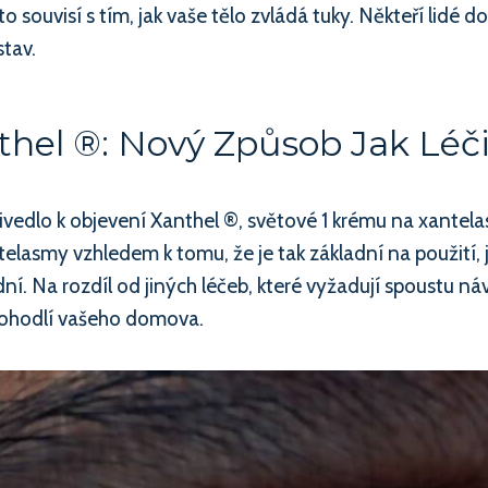
 souvisí s tím, jak vaše tělo zvládá tuky. Někteří lidé d
stav.
hel ®: Nový Způsob Jak Léč
vedlo k objevení Xanthel ®, světové 1 krému na xantela
elasmy vzhledem k tomu, že je tak základní na použití,
ní. Na rozdíl od jiných léčeb, které vyžadují spoustu 
v pohodlí vašeho domova.