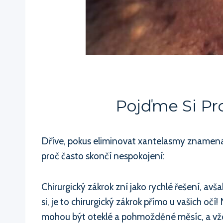
Pojďme Si Pr
Dříve, pokus eliminovat xantelasmy znamenala
proč často skončí nespokojení:
Chirurgický zákrok zní jako rychlé řešení, avš
si, je to chirurgický zákrok přímo u vašich oč
mohou být oteklé a pohmožděné měsíc, a vždy 