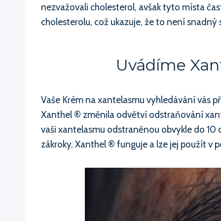
nezvažovali cholesterol, avšak tyto místa často
cholesterolu, což ukazuje, že to není snadný 
Uvádíme Xant
Vaše Krém na xantelasmu vyhledávání vás při
Xanthel ® změnila odvětví odstraňování xant
vaši xantelasmu odstraněnou obvykle do 10 d
zákroky, Xanthel ® funguje a lze jej použít 