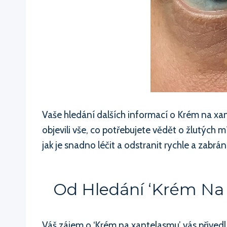
Vaše hledání dalších informací o Krém na x
objevili vše, co potřebujete vědět o žlutých
jak je snadno léčit a odstranit rychle a zabrán
Od Hledání ‘Krém Na
Váš zájem o ‘Krém na xantelasmu’ vás přivedl k 