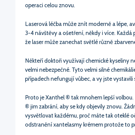
operaci celou znovu.
Laserová léčba může znít moderně a lépe, avša
3-4 návštěvy a ošetření, někdy i více. Každá 
že laser může zanechat světlé různě zbarvené
Někteří doktoři využívají chemické kyseliny ne
velmi nebezpečné. Tyto velmi silné chemikáli
případech nefungují vůbec, a vy jste vystavi
Proto je Xanthel ® tak mnohem lepší volbou. 
® jim zabrání, aby se kdy objevily znovu. Žád
vysvětlovat každému, proč máte tak oteklé oči
odstranění xantelasmy krémem protože to pr