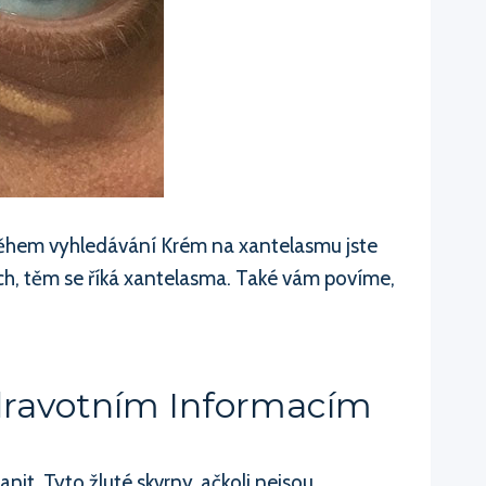
Během vyhledávání Krém na xantelasmu jste
ách, těm se říká xantelasma. Také vám povíme,
dravotním Informacím
anit. Tyto žluté skvrny, ačkoli nejsou