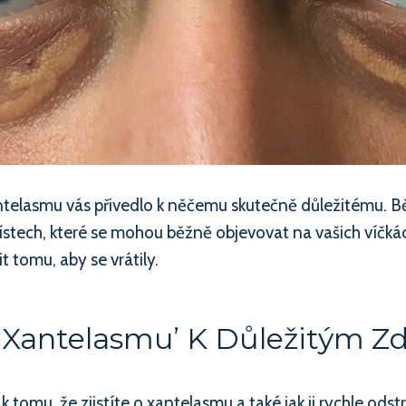
antelasmu vás přivedlo k něčemu skutečně důležitému. 
 místech, které se mohou běžně objevovat na vašich víčk
it tomu, aby se vrátily.
 Xantelasmu’ K Důležitým Z
tomu, že zjistíte o xantelasmu a také jak ji rychle odstr