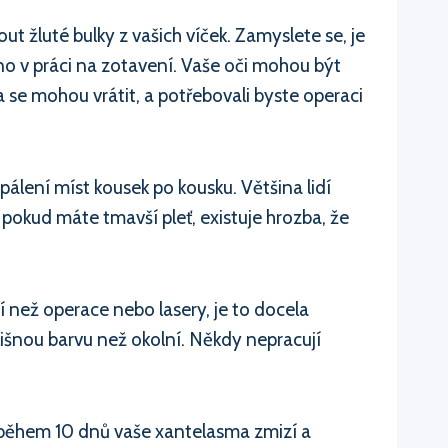
out žluté bulky z vašich víček. Zamyslete se, je
lno v práci na zotavení. Vaše oči mohou být
 se mohou vrátit, a potřebovali byste operaci
pálení míst kousek po kousku. Většina lidí
 pokud máte tmavší pleť, existuje hrozba, že
í než operace nebo lasery, je to docela
lišnou barvu než okolní. Někdy nepracují
 během 10 dnů vaše xantelasma zmizí a