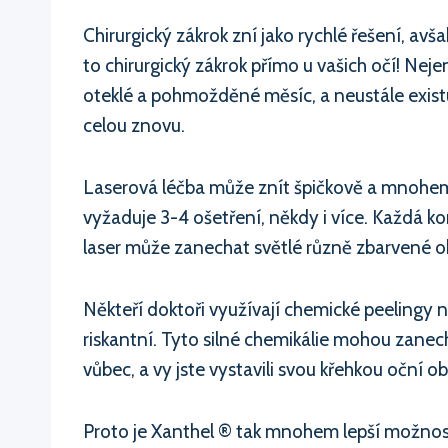
Chirurgický zákrok zní jako rychlé řešení, avša
to chirurgický zákrok přímo u vašich očí! Nej
oteklé a pohmožděné měsíc, a neustále existuj
celou znovu.
Laserová léčba může znít špičkově a mnohem lé
vyžaduje 3-4 ošetření, někdy i více. Každá ko
laser může zanechat světlé různě zbarvené ob
Někteří doktoři využívají chemické peelingy n
riskantní. Tyto silné chemikálie mohou zanech
vůbec, a vy jste vystavili svou křehkou oční 
Proto je Xanthel ® tak mnohem lepší možnost