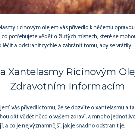
telasmy ricinovým olejem vás přivedlo k něčemu opravd
, co potřebujete vědět o žlutých místech, které se moho
éčit a odstranit rychle a zabránit tomu, aby se vrátily.
ba Xantelasmy Ricinovým Ole
Zdravotním Informacím
m’ vás přivedl k tomu, že se dozvíte o xantelasmu a také
u dát vědět něco o vašem zdraví, a mnoho jednotlivců si
, a co je nejvýznamnější, jak je snadno odstranit je.