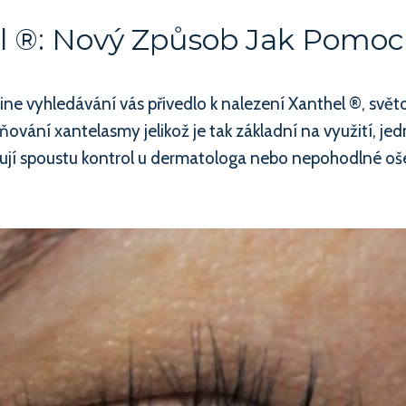
 ®: Nový Způsob Jak Pomoc
ne vyhledávání vás přivedlo k nalezení Xanthel ®, svě
ování xantelasmy jelikož je tak základní na využití, jed
ebují spoustu kontrol u dermatologa nebo nepohodlné ošet