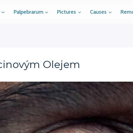
Palpebrarum
Pictures
Causes
Remo
icinovým Olejem