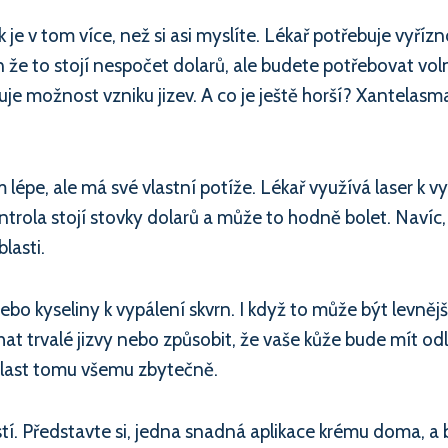
k je v tom více, než si asi myslíte. Lékař potřebuje vyřízn
en že to stojí nespočet dolarů, ale budete potřebovat vo
e možnost vzniku jizev. A co je ještě horší? Xantelasma
pe, ale má své vlastní potíže. Lékař využívá laser k vy
ntrola stojí stovky dolarů a může to hodně bolet. Navíc,
lasti.
ebo kyseliny k vypálení skvrn. I když to může být levnějš
at trvalé jizvy nebo způsobit, že vaše kůže bude mít od
oblast tomu všemu zbytečně.
í. Představte si, jedna snadná aplikace krému doma, a