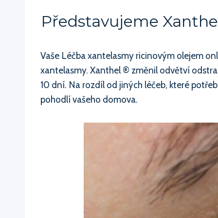
Představujeme Xanthel
Vaše Léčba xantelasmy ricinovým olejem onli
xantelasmy. Xanthel ® změnil odvětví odstraň
10 dní. Na rozdíl od jiných léčeb, které potř
pohodlí vašeho domova.