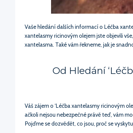
Vaše hledání dalších informací o Léčba xan
xantelasmy ricinovým olejem jste objevili vše
xantelasma. Také vám řekneme, jak je snadno l
Od Hledání ‘Léč
Váš zájem o ‘Léčba xantelasmy ricinovým oleje
ačkoli nejsou nebezpečné právě teď, vám moho
Pojďme se dozvědět, co jsou, proč se vyskytují