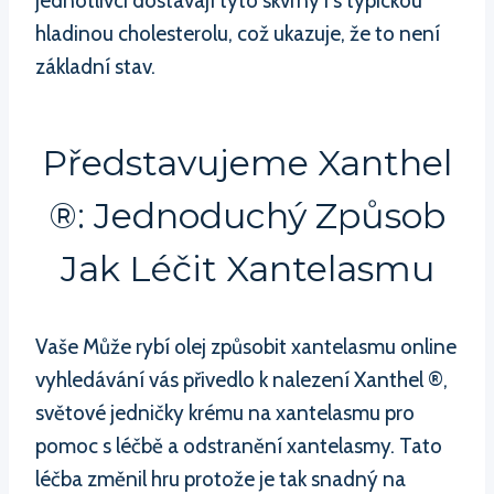
jednotlivci dostávají tyto skvrny i s typickou
hladinou cholesterolu, což ukazuje, že to není
základní stav.
Představujeme Xanthel
®: Jednoduchý Způsob
Jak Léčit Xantelasmu
Vaše Může rybí olej způsobit xantelasmu online
vyhledávání vás přivedlo k nalezení Xanthel ®,
světové jedničky krému na xantelasmu pro
pomoc s léčbě a odstranění xantelasmy. Tato
léčba změnil hru protože je tak snadný na