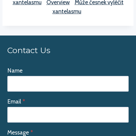
xantelasmu
Overview
Může česnek vyléčit
xantelasmu
Contact Us
Name
Email
*
Message
*