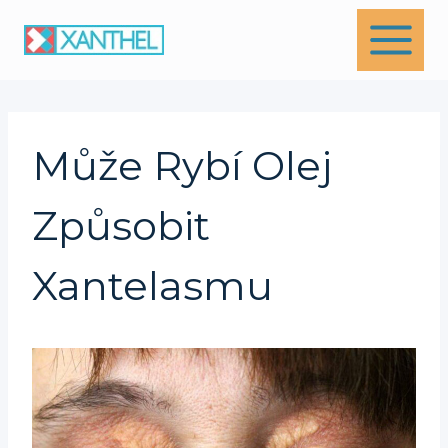
Skip
to
content
Může Rybí Olej
Způsobit
Xantelasmu