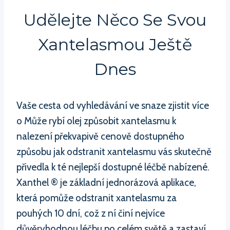
Udělejte Něco Se Svou
Xantelasmou Ještě
Dnes
Vaše cesta od vyhledávání ve snaze zjistit více
o Může rybí olej způsobit xantelasmu k
nalezení překvapivě cenově dostupného
způsobu jak odstranit xantelasmu vás skutečně
přivedla k té nejlepší dostupné léčbě nabízené.
Xanthel ® je základní jednorázová aplikace,
která pomůže odstranit xantelasmu za
pouhých 10 dní, což z ní činí nejvíce
důvěryhodnou léčbu po celém světě a zastaví