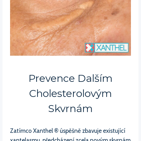
Prevence Dalším
Cholesterolovým
Skvrnám
Zatímco Xanthel ® úspěšně zbavuje existující
xantelasmu, předcházení zcela novým skvrnám