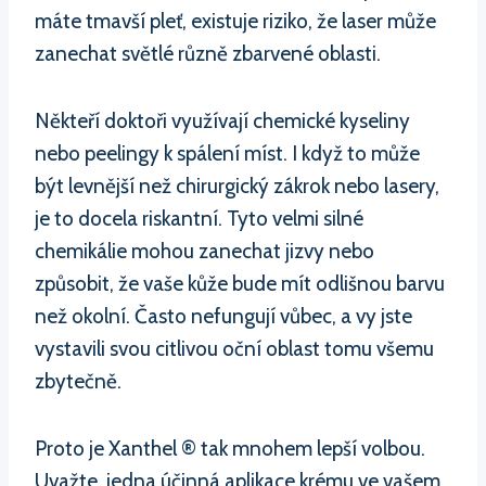
máte tmavší pleť, existuje riziko, že laser může
zanechat světlé různě zbarvené oblasti.
Někteří doktoři využívají chemické kyseliny
nebo peelingy k spálení míst. I když to může
být levnější než chirurgický zákrok nebo lasery,
je to docela riskantní. Tyto velmi silné
chemikálie mohou zanechat jizvy nebo
způsobit, že vaše kůže bude mít odlišnou barvu
než okolní. Často nefungují vůbec, a vy jste
vystavili svou citlivou oční oblast tomu všemu
zbytečně.
Proto je Xanthel ® tak mnohem lepší volbou.
Uvažte, jedna účinná aplikace krému ve vašem