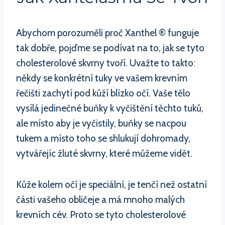
Abychom porozuměli proč Xanthel ® funguje
tak dobře, pojďme se podívat na to, jak se tyto
cholesterolové skvrny tvoří. Uvažte to takto:
někdy se konkrétní tuky ve vašem krevním
řečišti zachytí pod kůží blízko očí. Vaše tělo
vysílá jedinečné buňky k vyčištění těchto tuků,
ale místo aby je vyčistily, buňky se nacpou
tukem a místo toho se shlukují dohromady,
vytvářejíc žluté skvrny, které můžeme vidět.
Kůže kolem očí je speciální, je tenčí než ostatní
části vašeho obličeje a má mnoho malých
krevních cév. Proto se tyto cholesterolové