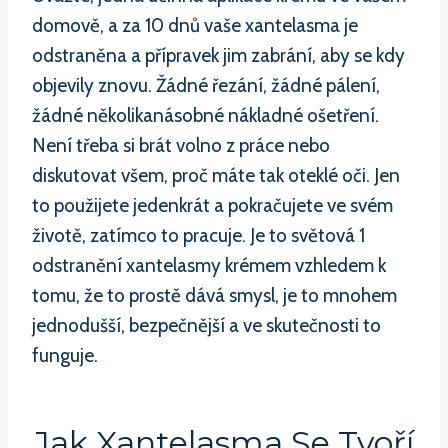
domově, a za 10 dnů vaše xantelasma je
odstraněna a přípravek jim zabrání, aby se kdy
objevily znovu. Žádné řezání, žádné pálení,
žádné několikanásobné nákladné ošetření.
Není třeba si brát volno z práce nebo
diskutovat všem, proč máte tak oteklé oči. Jen
to použijete jedenkrát a pokračujete ve svém
životě, zatímco to pracuje. Je to světová 1
odstranění xantelasmy krémem vzhledem k
tomu, že to prostě dává smysl, je to mnohem
jednodušší, bezpečnější a ve skutečnosti to
funguje.
Jak Xantelasma Se Tvoří