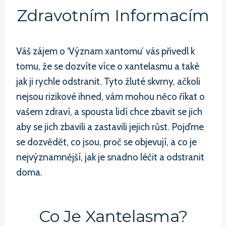
Zdravotním Informacím
Váš zájem o ‘Význam xantomu’ vás přivedl k
tomu, že se dozvíte více o xantelasmu a také
jak ji rychle odstranit. Tyto žluté skvrny, ačkoli
nejsou rizikové ihned, vám mohou něco říkat o
vašem zdraví, a spousta lidí chce zbavit se jich
aby se jich zbavili a zastavili jejich růst. Pojďme
se dozvědět, co jsou, proč se objevují, a co je
nejvýznamnější, jak je snadno léčit a odstranit
doma.
Co Je Xantelasma?