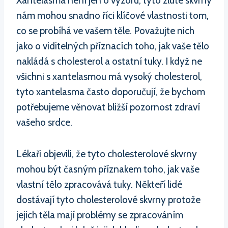
Xantelasma není jen o výzoru, tyto žluté skvrny
nám mohou snadno říci klíčové vlastnosti tom,
co se probíhá ve vašem těle. Považujte nich
jako o viditelných příznacích toho, jak vaše tělo
nakládá s cholesterol a ostatní tuky. I když ne
všichni s xantelasmou má vysoký cholesterol,
tyto xantelasma často doporučují, že bychom
potřebujeme věnovat bližší pozornost zdraví
vašeho srdce.
Lékaři objevili, že tyto cholesterolové skvrny
mohou být časným příznakem toho, jak vaše
vlastní tělo zpracovává tuky. Někteří lidé
dostávají tyto cholesterolové skvrny protože
jejich těla mají problémy se zpracováním