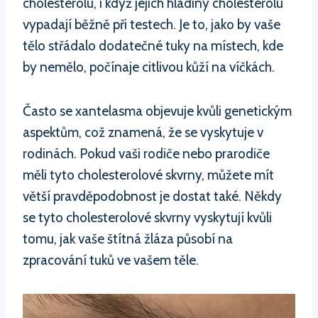
cholesterolu, i když jejich hladiny cholesterolu
vypadají běžně při testech. Je to, jako by vaše
tělo střádalo dodatečné tuky na místech, kde
by nemělo, počínaje citlivou kůží na víčkách.
Často se xantelasma objevuje kvůli genetickým
aspektům, což znamená, že se vyskytuje v
rodinách. Pokud vaši rodiče nebo prarodiče
měli tyto cholesterolové skvrny, můžete mít
větší pravděpodobnost je dostat také. Někdy
se tyto cholesterolové skvrny vyskytují kvůli
tomu, jak vaše štítná žláza působí na
zpracování tuků ve vašem těle.