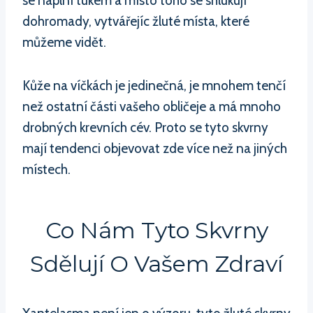
se naplní tukem a místo toho se shlukují
dohromady, vytvářejíc žluté místa, které
můžeme vidět.
Kůže na víčkách je jedinečná, je mnohem tenčí
než ostatní části vašeho obličeje a má mnoho
drobných krevních cév. Proto se tyto skvrny
mají tendenci objevovat zde více než na jiných
místech.
Co Nám Tyto Skvrny
Sdělují O Vašem Zdraví