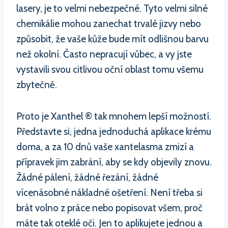
lasery, je to velmi nebezpečné. Tyto velmi silné
chemikálie mohou zanechat trvalé jizvy nebo
způsobit, že vaše kůže bude mít odlišnou barvu
než okolní. Často nepracují vůbec, a vy jste
vystavili svou citlivou oční oblast tomu všemu
zbytečně.
Proto je Xanthel ® tak mnohem lepší možností.
Představte si, jedna jednoduchá aplikace krému
doma, a za 10 dnů vaše xantelasma zmizí a
přípravek jim zabrání, aby se kdy objevily znovu.
Žádné pálení, žádné řezání, žádné
vícenásobné nákladné ošetření. Není třeba si
brát volno z práce nebo popisovat všem, proč
máte tak oteklé oči. Jen to aplikujete jednou a