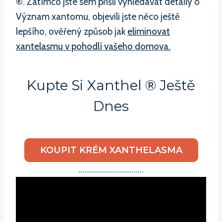
®. Zatímco jste sem přišli vyhledávat detaily o
Význam xantomu, objevili jste něco ještě
lepšího, ověřený způsob jak
eliminovat
xantelasmu v pohodlí vašeho domova.
Kupte Si Xanthel ® Ještě
Dnes
KOUPIT KRÉM XANTHELASMA
……………………………