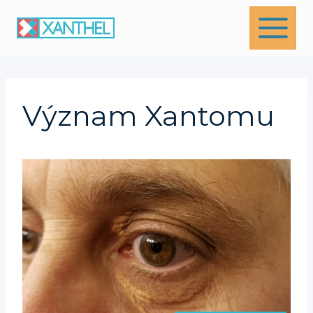
Skip
to
content
Význam Xantomu