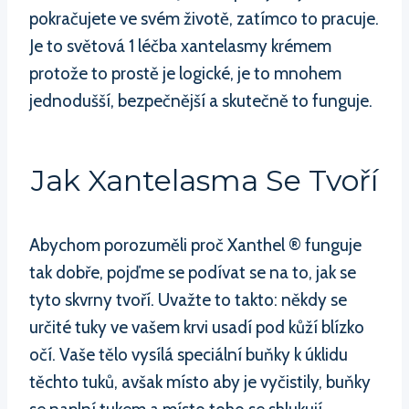
pokračujete ve svém životě, zatímco to pracuje.
Je to světová 1 léčba xantelasmy krémem
protože to prostě je logické, je to mnohem
jednodušší, bezpečnější a skutečně to funguje.
Jak Xantelasma Se Tvoří
Abychom porozuměli proč Xanthel ® funguje
tak dobře, pojďme se podívat se na to, jak se
tyto skvrny tvoří. Uvažte to takto: někdy se
určité tuky ve vašem krvi usadí pod kůží blízko
očí. Vaše tělo vysílá speciální buňky k úklidu
těchto tuků, avšak místo aby je vyčistily, buňky