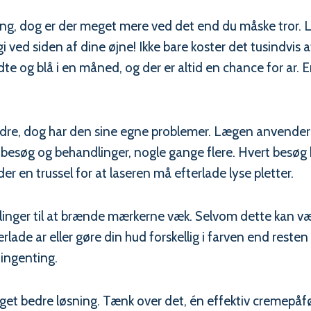
ning, dog er der meget mere ved det end du måske tror. L
gi ved siden af dine øjne! Ikke bare koster det tusindvis a
te og blå i en måned, og der er altid en chance for a
re, dog har den sine egne problemer. Lægen anvender e
søg og behandlinger, nogle gange flere. Hvert besøg ko
er en trussel for at laseren må efterlade lyse pletter.
nger til at brænde mærkerne væk. Selvom dette kan være bi
rlade ar eller gøre din hud forskellig i farven end resten
 ingenting.
get bedre løsning. Tænk over det, én effektiv cremepåfør