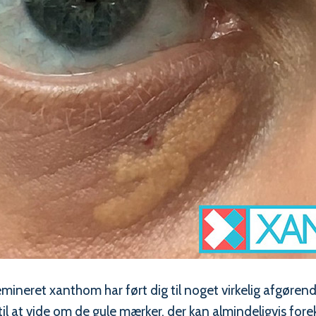
ineret xanthom har ført dig til noget virkelig afgøren
l at vide om de gule mærker, der kan almindeligvis for