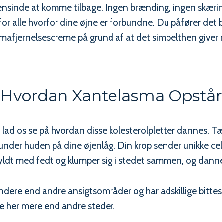
nsinde at komme tilbage. Ingen brænding, ingen skæring
re for alle hvorfor dine øjne er forbundne. Du påfører de
lasmafjernelsescreme på grund af at det simpelthen give
Hvordan Xantelasma Opstår
, lad os se på hvordan disse kolesterolpletter dannes. Tæ
under huden på dine øjenlåg. Din krop sender unikke cell
 fyldt med fedt og klumper sig i stedet sammen, og danne
ndere end andre ansigtsområder og har adskillige bittes
me her mere end andre steder.