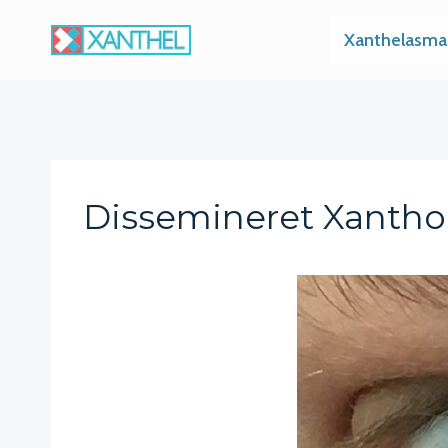
Skip
Xanthelasma
to
content
Dissemineret Xanth