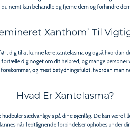
an du nemt kan behandle og fjerne dem og forhindre de
ssemineret Xanthom’ Til Vigt
ført dig til at kunne lære xantelasma og også hvordan du
e fortælle dig noget om dit helbred, og mange personer 
de forekommer, og mest betydningsfuldt, hvordan man 
Hvad Er Xantelasma?
hudbuler sædvanligvis på dine øjenlåg. De kan være lille
dannes når fedtlignende forbindelser ophobes under din