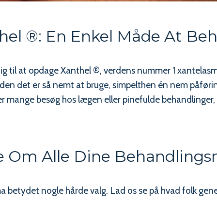
hel ®: En Enkel Måde At Be
ig til at opdage Xanthel ®, verdens nummer 1 xantelasm
iden det er så nemt at bruge, simpelthen én nem påføring
 mange besøg hos lægen eller pinefulde behandlinger, vi
e Om Alle Dine Behandling
sma betydet nogle hårde valg. Lad os se på hvad folk ge