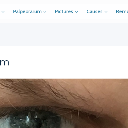
Palpebrarum
Pictures
Causes
Remo
om