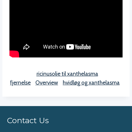
ricinusolie til xanthelasma
fjernelse
Overview
hvidløg og xanthelasma
Contact Us