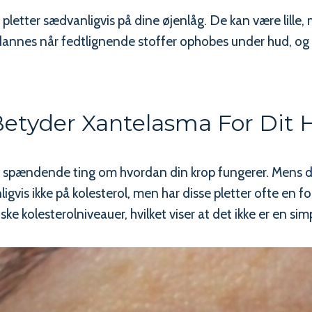
 pletter sædvanligvis på dine øjenlåg. De kan være lille,
 dannes når fedtlignende stoffer ophobes under hud, o
etyder Xantelasma For Dit 
m spændende ting om hvordan din krop fungerer. Mens d
s ikke på kolesterol, men har disse pletter ofte en for
ke kolesterolniveauer, hvilket viser at det ikke er en simp