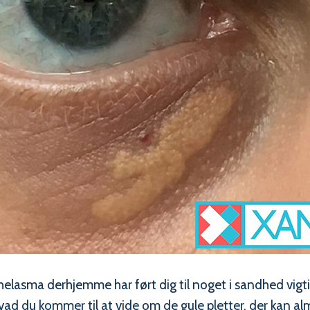
elasma derhjemme har ført dig til noget i sandhed vigt
ad du kommer til at vide om de gule pletter, der kan a