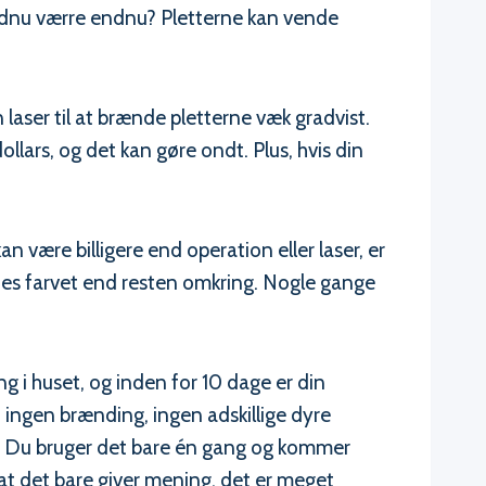
 Endnu værre endnu? Pletterne kan vende
aser til at brænde pletterne væk gradvist.
lars, og det kan gøre ondt. Plus, hvis din
 være billigere end operation eller laser, er
edes farvet end resten omkring. Nogle gange
 i huset, og inden for 10 dage er din
 ingen brænding, ingen adskillige dyre
ede. Du bruger det bare én gang og kommer
 at det bare giver mening, det er meget