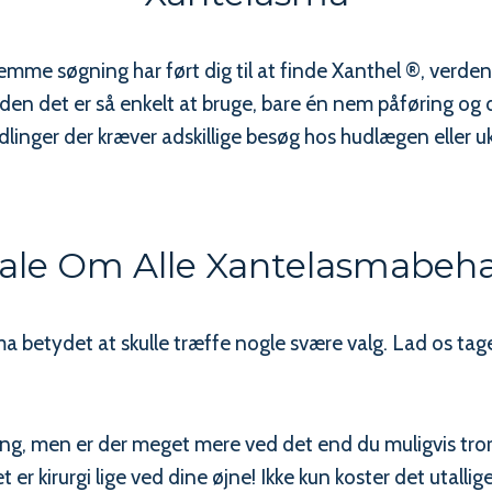
e søgning har ført dig til at finde Xanthel ®, verdens
iden det er så enkelt at bruge, bare én nem påføring og
linger der kræver adskillige besøg hos hudlægen eller u
ale Om Alle Xantelasmabeh
ma betydet at skulle træffe nogle svære valg. Lad os tag
ning, men er der meget mere ved det end du muligvis tror
er kirurgi lige ved dine øjne! Ikke kun koster det utallig