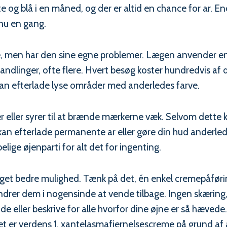
te og blå i en måned, og der er altid en chance for ar.
dnu en gang.
, men har den sine egne problemer. Lægen anvender en l
inger, ofte flere. Hvert besøg koster hundredvis af dol
 kan efterlade lyse områder med anderledes farve.
ller syrer til at brænde mærkerne væk. Selvom dette kan
r kan efterlade permanente ar eller gøre din hud anderl
elige øjenparti for alt det for ingenting.
eget bedre mulighed. Tænk på det, én enkel cremepåføring
ndrer dem i nogensinde at vende tilbage. Ingen skæring,
bejde eller beskrive for alle hvorfor dine øjne er så hæv
Det er verdens 1. xantelasmafjernelsescreme på grund af