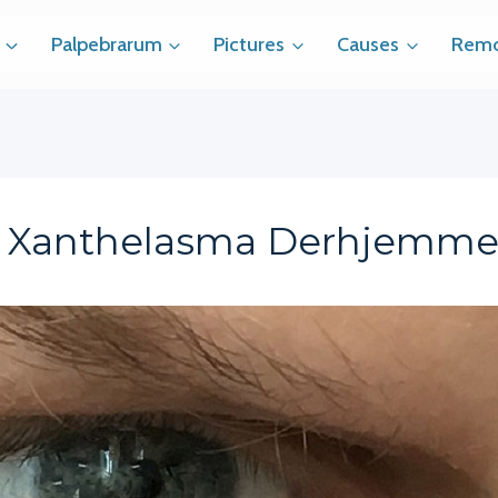
Palpebrarum
Pictures
Causes
Remo
n Xanthelasma Derhjemm