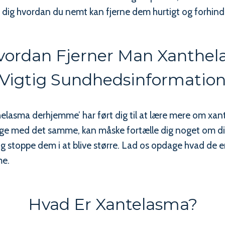
le dig hvordan du nemt kan fjerne dem hurtigt og forhi
Hvordan Fjerner Man Xanthe
Vigtig Sundhedsinformatio
helasma derhjemme’ har ført dig til at lære mere om xa
rlige med det samme, kan måske fortælle dig noget om d
 stoppe dem i at blive større. Lad os opdage hvad de er,
me.
Hvad Er Xantelasma?