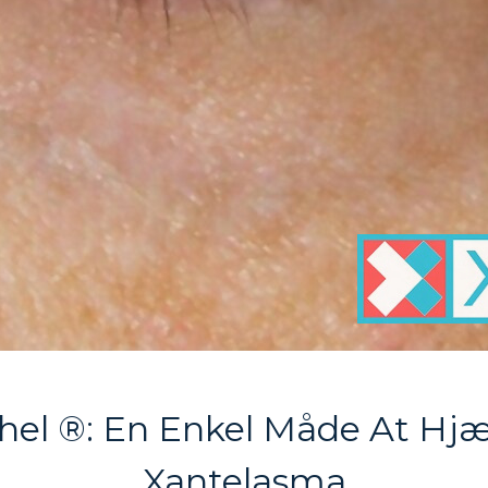
hel ®: En Enkel Måde At Hj
Xantelasma