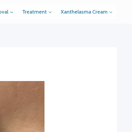
val
Treatment
Xanthelasma Cream
e