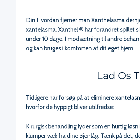
Din Hvordan fjerner man Xanthelasma derhjemm
xantelasma. Xanthel ® har forandret spillet s
under 10 dage. I modsætning til andre behand
og kan bruges i komforten af dit eget hjem.
Lad Os T
Tidligere har forsøg på at eliminere xantelas
hvorfor de hyppigt bliver utilfredse:
Kirurgisk behandling lyder som en hurtig løs
klumper væk fra dine øjenlåg. Tænk på det, det 