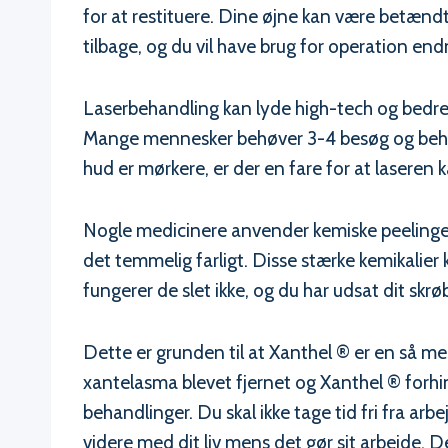
for at restituere. Dine øjne kan være betænd
tilbage, og du vil have brug for operation en
Laserbehandling kan lyde high-tech og bedre
Mange mennesker behøver 3-4 besøg og behandl
hud er mørkere, er der en fare for at laseren
Nogle medicinere anvender kemiske peelinger e
det temmelig farligt. Disse stærke kemikalie
fungerer de slet ikke, og du har udsat dit skrøb
Dette er grunden til at Xanthel ® er en så m
xantelasma blevet fjernet og Xanthel ® forhi
behandlinger. Du skal ikke tage tid fri fra ar
videre med dit liv mens det gør sit arbejde. 