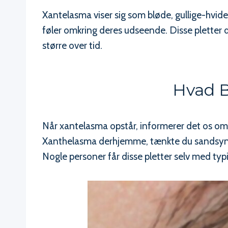
Xantelasma viser sig som bløde, gullige-hvide
føler omkring deres udseende. Disse pletter
større over tid.
Hvad B
Når xantelasma opstår, informerer det os o
Xanthelasma derhjemme, tænkte du sandsynligvi
Nogle personer får disse pletter selv med typis