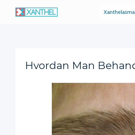
Skip
Xanthelasma
to
content
Hvordan Man Behandl