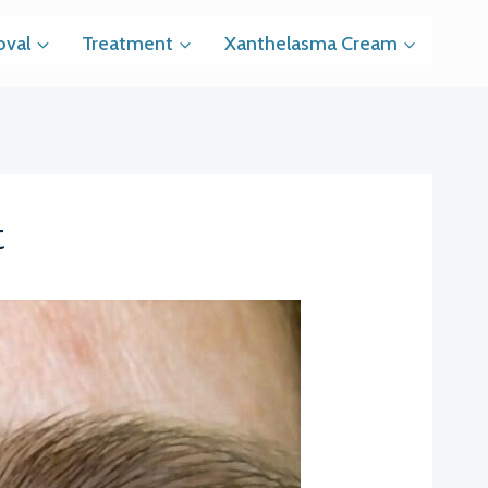
val
Treatment
Xanthelasma Cream
t