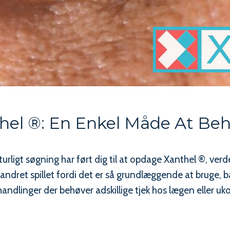
thel ®: En Enkel Måde At Be
igt søgning har ført dig til at opdage Xanthel ®, verde
ndret spillet fordi det er så grundlæggende at bruge, b
andlinger der behøver adskillige tjek hos lægen eller uk