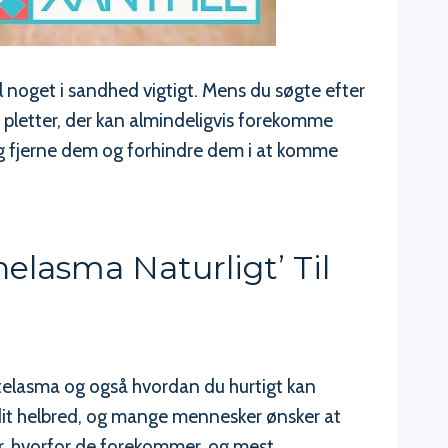
 noget i sandhed vigtigt. Mens du søgte efter
 pletter, der kan almindeligvis forekomme
og fjerne dem og forhindre dem i at komme
lasma Naturligt’ Til
n
ntelasma og også hvordan du hurtigt kan
om dit helbred, og mange mennesker ønsker at
er, hvorfor de forekommer, og mest