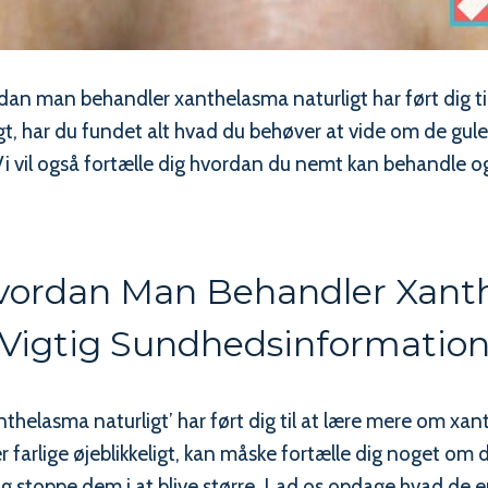
n man behandler xanthelasma naturligt har ført dig til
, har du fundet alt hvad du behøver at vide om de gule
Vi vil også fortælle dig hvordan du nemt kan behandle 
hvordan Man Behandler Xanthe
Vigtig Sundhedsinformatio
thelasma naturligt’ har ført dig til at lære mere om xa
 er farlige øjeblikkeligt, kan måske fortælle dig noget 
g stoppe dem i at blive større. Lad os opdage hvad de 