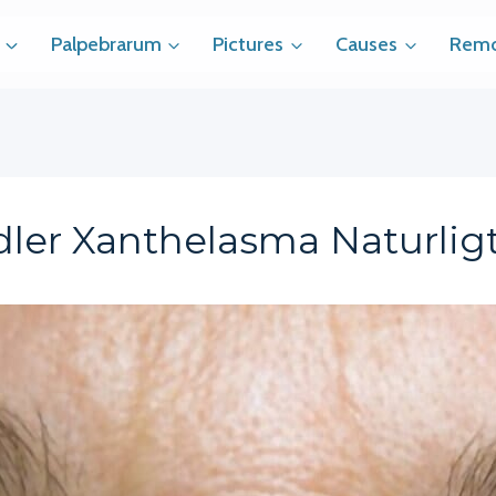
Palpebrarum
Pictures
Causes
Remo
er Xanthelasma Naturlig