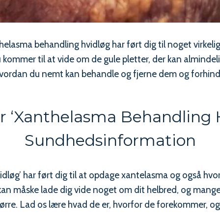
lasma behandling hvidløg har ført dig til noget virkeli
 kommer til at vide om de gule pletter, der kan alminde
g hvordan du nemt kan behandle og fjerne dem og forhin
r ‘xanthelasma Behandling Hv
Sundhedsinformation
idløg’ har ført dig til at opdage xantelasma og også hvo
gt, kan måske lade dig vide noget om dit helbred, og man
tørre. Lad os lære hvad de er, hvorfor de forekommer, 