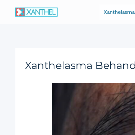
Skip
Xanthelasma
to
content
Xanthelasma Behand