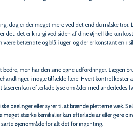
ning, dog er der meget mere ved det end du måske tror. 
 det, det er kirurgi ved siden af dine øjne! Ikke kun kost
an være betændte og blå i uger, og der er konstant en ri
bedre, men har den sine egne udfordringer. Lægen bruge
andlinger, i nogle tilfælde flere. Hvert kontrol koster ad
r at laseren kan efterlade lyse områder med anderledes fa
ke peelinger eller syrer til at brænde pletterne væk. 
Disse meget stærke kemikalier kan efterlade ar eller gøre d
t sarte øjenområde for alt det for ingenting.