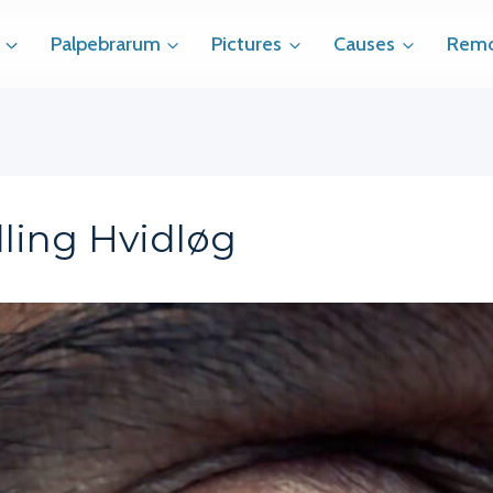
Palpebrarum
Pictures
Causes
Remo
ling Hvidløg