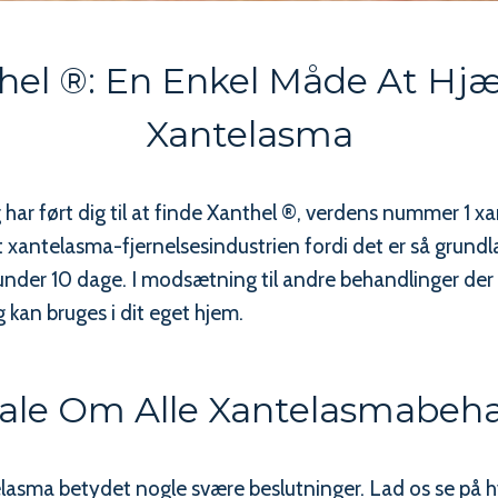
hel ®: En Enkel Måde At Hj
Xantelasma
ar ført dig til at finde Xanthel ®, verdens nummer 1 xa
xantelasma-fjernelsesindustrien fordi det er så grun
 under 10 dage. I modsætning til andre behandlinger de
 kan bruges i dit eget hjem.
ale Om Alle Xantelasmabeh
telasma betydet nogle svære beslutninger. Lad os se på 