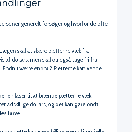
andlinger
personer generelt forsøger og hvorfor de ofte
 Lægen skal at skære pletterne væk fra
s af dollars, men skal du også tage fri fra
 ar. Endnu værre endnu? Pletterne kan vende
 en laser til at brænde pletterne væk
r adskillige dollars, og det kan gøre ondt.
des farve.
om dette kan være billigere end kirurgi eller