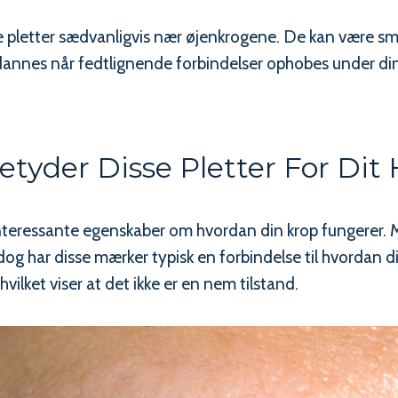
e pletter sædvanligvis nær øjenkrogene. De kan være små
 dannes når fedtlignende forbindelser ophobes under di
tyder Disse Pletter For Dit
interessante egenskaber om hvordan din krop fungerer.
 dog har disse mærker typisk en forbindelse til hvordan d
vilket viser at det ikke er en nem tilstand.