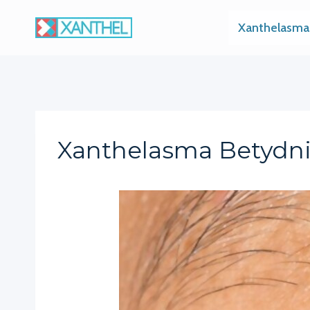
Skip
Xanthelasma
to
content
Xanthelasma Betydn