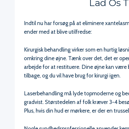
Lad Os T
Indtil nu har forsøg på at eliminere xantela
ender med at blive utilfredse:
Kirurgisk behandling virker som en hurtig lø
omkring dine øjne. Tænk over det, det er opera
arbejde for at restituere. Dine øjne kan være
tilbage, og du vil have brug for kirurgi igen.
Laserbehandling må lyde topmoderne og bedr
gradvist. Størstedelen af folk kræver 3-4 besø
Plus, hvis din hud er mørkere, er der en truss
Nogle sundhedsprofessionelle anvender kemiske