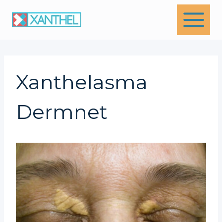
Skip
to
content
Xanthelasma
Dermnet