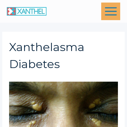
Skip
to
content
Xanthelasma
Diabetes