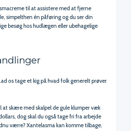
macreme til at assistere med at fjerne
e, simpelthen én påføring og du ser din
lige besøg hos hudlægen eller ubehagelige
andlinger
Lad os tage et kig på hvad folk generelt prøver
l at skære med skalpel de gule klumper væk
ollars, dog skal du også tage fri fra arbejde
 Endnu værre? Xantelasma kan komme tilbage,