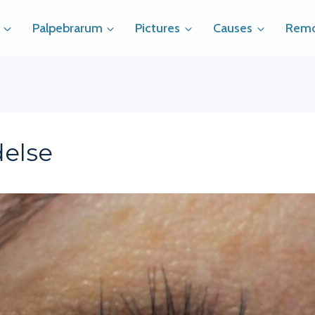
Palpebrarum
Pictures
Causes
Remo
else