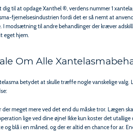
 dig til at opdage Xanthel ®, verdens nummer 1 xantelas
ma-fjernelsesindustrien fordi det er så nemt at anvend
 I modsætning til andre behandlinger der kræver adskil
it eget hjem.
ale Om Alle Xantelasmabeh
telasma betydet at skulle træffe nogle vanskelige valg. 
dse:
er der meget mere ved det end du måske tror. Lægen ska
eration lige ved dine øjne! Ikke kun koster det utallige d
te og blå i en måned, og der er altid en chance for ar.