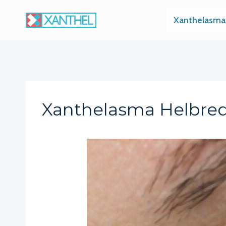
Skip
Xanthelasma
to
content
Xanthelasma Helbred