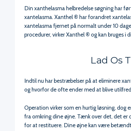
Din xanthelasma helbredelse søgning har ført
xantelasma. Xanthel ® har forandret xantelas
xantelasma fjernet på normalt under 10 dage.
procedurer, virker Xanthel ® og kan bruges i d
Lad Os T
Indtil nu har bestræbelser på at eliminere xan
og hvorfor de ofte ender med at blive utilfre
Operation virker som en hurtig løsning, dog 
fra omkring dine øjne. Tænk over det, det er op
for at restituere. Dine øjne kan være betænd