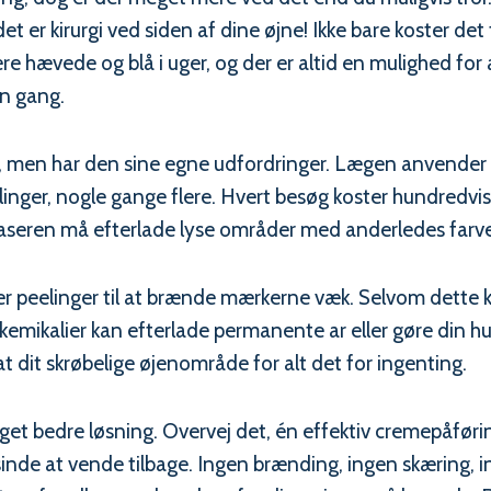
t er kirurgi ved siden af dine øjne! Ikke bare koster det 
være hævede og blå i uger, og der er altid en mulighed f
en gang.
men har den sine egne udfordringer. Lægen anvender en 
linger, nogle gange flere. Hvert besøg koster hundredvis
t laseren må efterlade lyse områder med anderledes farve
er peelinger til at brænde mærkerne væk. Selvom dette 
e kemikalier kan efterlade permanente ar eller gøre din hu
at dit skrøbelige øjenområde for alt det for ingenting.
get bedre løsning. Overvej det, én effektiv cremepåføri
inde at vende tilbage. Ingen brænding, ingen skæring, i