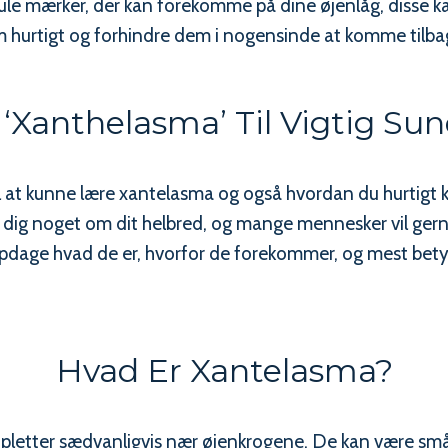
le mærker, der kan forekomme på dine øjenlåg, disse kal
 hurtigt og forhindre dem i nogensinde at komme tilba
 ‘Xanthelasma’ Til Vigtig S
til at kunne lære xantelasma og også hvordan du hurtigt 
ælle dig noget om dit helbred, og mange mennesker vil ger
 opdage hvad de er, hvorfor de forekommer, og mest be
Hvad Er Xantelasma?
e pletter sædvanligvis nær øjenkrogene. De kan være små,