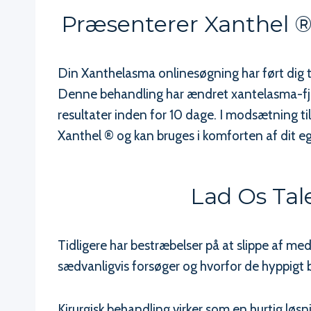
Præsenterer Xanthel 
Din Xanthelasma onlinesøgning har ført dig t
Denne behandling har ændret xantelasma-fjer
resultater inden for 10 dage. I modsætning t
Xanthel ® og kan bruges i komforten af dit e
Lad Os Tal
Tidligere har bestræbelser på at slippe af me
sædvanligvis forsøger og hvorfor de hyppigt b
Kirurgisk behandling virker som en hurtig løs