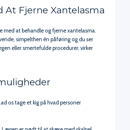
 At Fjerne Xantelasma
lpe med at behandle og fjerne xantelasma.
ende, simpelthen én påføring og du ser
en eller smertefulde procedurer, virker
smuligheder
Lad os tage et kig på hvad personer
. Lægen er nødt til at skære med skalpel