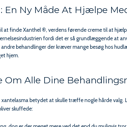
®: En Ny Måde At Hjælpe Med
il at finde Xanthel ®, verdens førende creme til at hjæ
nelsesindustrien fordi det er så grundlæggende at anv
il andre behandlinger der kræver mange besøg hos hudlæg
get hjem.
e Om Alle Dine Behandling
d xantelasma betydet at skulle træffe nogle hårde valg. 
liver skuffede:
ning, dog er der meget mere ved det end du muligvis tror