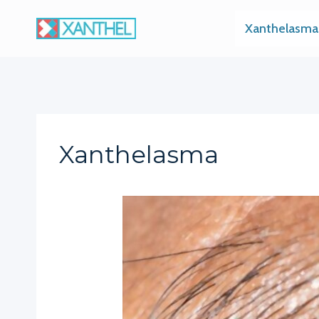
Skip
Xanthelasma
to
content
Xanthelasma