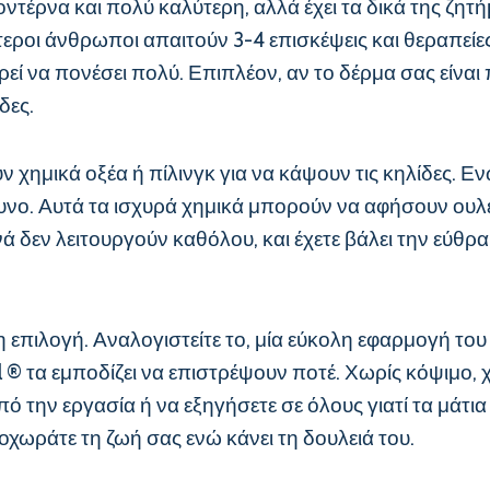
ντέρνα και πολύ καλύτερη, αλλά έχει τα δικά της ζητή
τεροι άνθρωποι απαιτούν 3-4 επισκέψεις και θεραπείε
ρεί να πονέσει πολύ. Επιπλέον, αν το δέρμα σας είναι 
δες.
 χημικά οξέα ή πίλινγκ για να κάψουν τις κηλίδες. Εν
ίνδυνο. Αυτά τα ισχυρά χημικά μπορούν να αφήσουν ου
 δεν λειτουργούν καθόλου, και έχετε βάλει την εύθρ
ρη επιλογή. Αναλογιστείτε το, μία εύκολη εφαρμογή του 
l ® τα εμποδίζει να επιστρέψουν ποτέ. Χωρίς κόψιμο,
από την εργασία ή να εξηγήσετε σε όλους γιατί τα μάτ
οχωράτε τη ζωή σας ενώ κάνει τη δουλειά του.