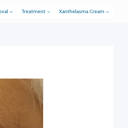
val
Treatment
Xanthelasma Cream