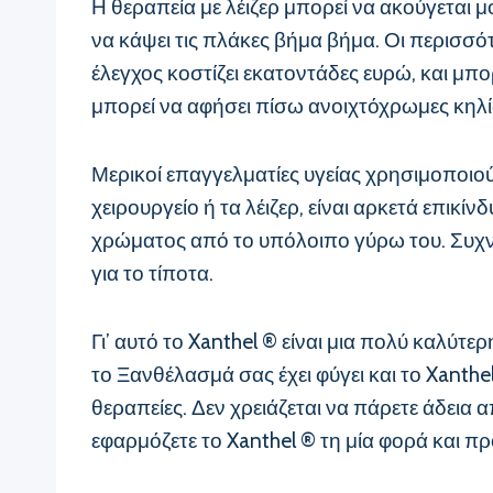
Η θεραπεία με λέιζερ μπορεί να ακούγεται μο
να κάψει τις πλάκες βήμα βήμα. Οι περισσό
έλεγχος κοστίζει εκατοντάδες ευρώ, και μπο
μπορεί να αφήσει πίσω ανοιχτόχρωμες κηλί
Μερικοί επαγγελματίες υγείας χρησιμοποιούν
χειρουργείο ή τα λέιζερ, είναι αρκετά επικ
χρώματος από το υπόλοιπο γύρω του. Συχνά
για το τίποτα.
Γι’ αυτό το Xanthel ® είναι μια πολύ καλύτε
το Ξανθέλασμά σας έχει φύγει και το Xanthe
θεραπείες. Δεν χρειάζεται να πάρετε άδεια 
εφαρμόζετε το Xanthel ® τη μία φορά και πρ