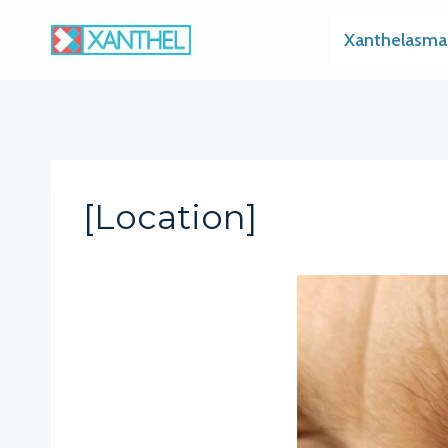
Skip
Xanthelasma
to
content
[location]