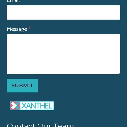
Email
*
Message
*
SUBMIT
Contact Our Team