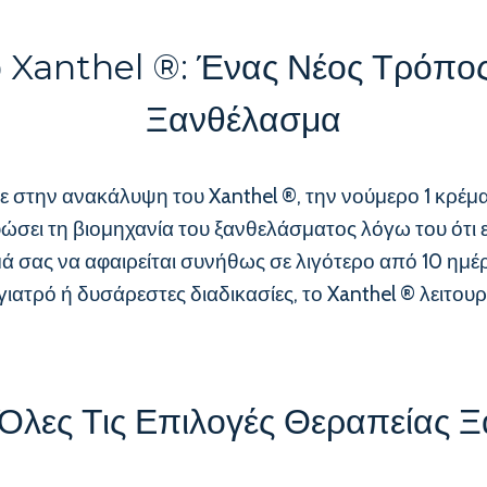
 Xanthel ®: Ένας Νέος Τρόπο
Ξανθέλασμα
ε στην ανακάλυψη του Xanthel ®, την νούμερο 1 κρέμ
ώσει τη βιομηχανία του ξανθελάσματος λόγω του ότι ε
 σας να αφαιρείται συνήθως σε λιγότερο από 10 ημέρ
ατρό ή δυσάρεστες διαδικασίες, το Xanthel ® λειτουργ
 Όλες Τις Επιλογές Θεραπείας 