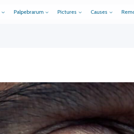
Palpebrarum
Pictures
Causes
Remo