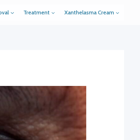
val
Treatment
Xanthelasma Cream