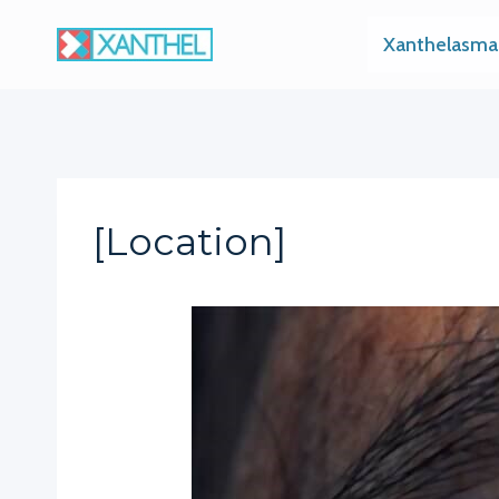
Skip
Xanthelasma
to
content
[location]