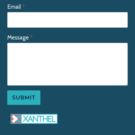
Email
*
Message
*
SUBMIT