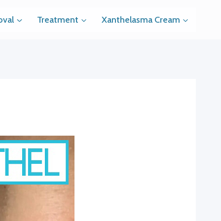
val
Treatment
Xanthelasma Cream