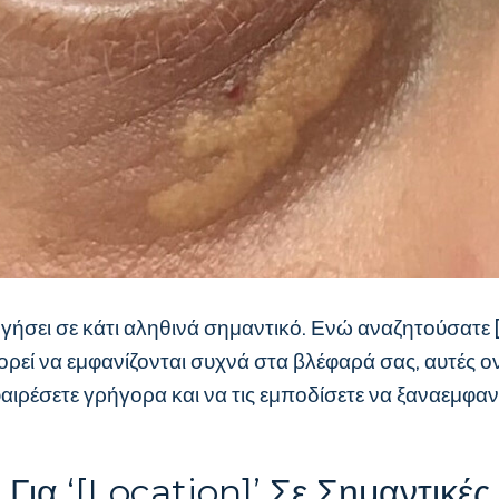
ηγήσει σε κάτι αληθινά σημαντικό. Ενώ αναζητούσατε 
 μπορεί να εμφανίζονται συχνά στα βλέφαρά σας, αυτέ
φαιρέσετε γρήγορα και να τις εμποδίσετε να ξαναεμφαν
Για ‘[location]’ Σε Σημαντικές