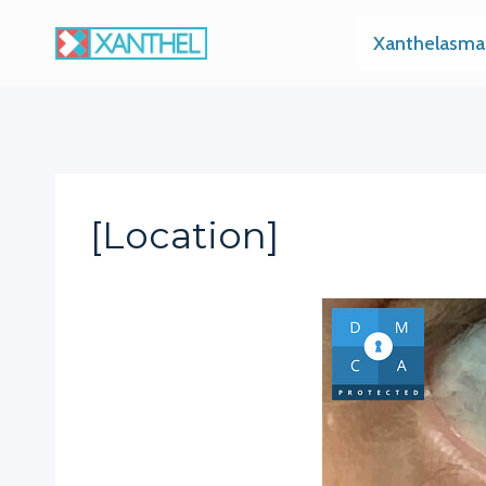
Skip
Xanthelasma
to
content
[location]