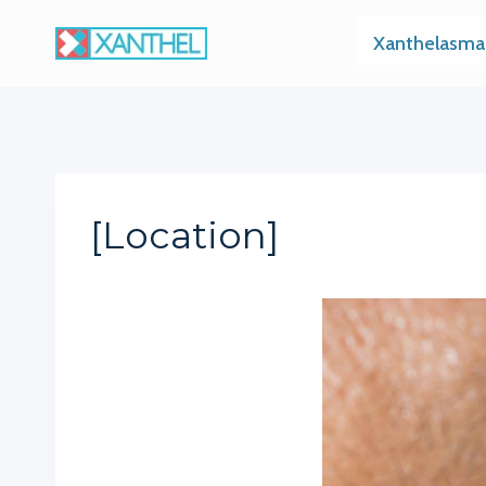
Skip
Xanthelasma
to
content
[location]