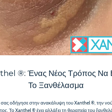
thel ®: Ένας Νέος Τρόπος Να 
Το Ξανθέλασμα
n] σας οδήγησε στην ανακάλυψη του Xanthel ®, την νο
ος. Το Xanthel ® έχει αλλάξει τη θεραπεία του ξανθε