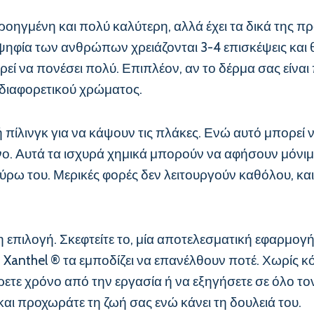
ροηγμένη και πολύ καλύτερη, αλλά έχει τα δικά της πρ
οψηφία των ανθρώπων χρειάζονται 3-4 επισκέψεις και 
ρεί να πονέσει πολύ. Επιπλέον, αν το δέρμα σας είναι 
 διαφορετικού χρώματος.
 πίλινγκ για να κάψουν τις πλάκες. Ενώ αυτό μπορεί ν
δυνο. Αυτά τα ισχυρά χημικά μπορούν να αφήσουν μόνι
ω του. Μερικές φορές δεν λειτουργούν καθόλου, και 
ρη επιλογή. Σκεφτείτε το, μία αποτελεσματική εφαρμογή 
το Xanthel ® τα εμποδίζει να επανέλθουν ποτέ. Χωρίς 
ετε χρόνο από την εργασία ή να εξηγήσετε σε όλο τον 
και προχωράτε τη ζωή σας ενώ κάνει τη δουλειά του.