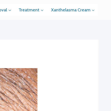
val
Treatment
Xanthelasma Cream