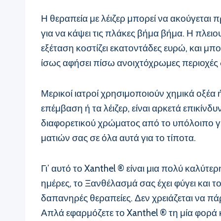
Η θεραπεία με λέιζερ μπορεί να ακούγεται π
για να κάψει τις πλάκες βήμα βήμα. Η πλει
εξέταση κοστίζει εκατοντάδες ευρώ, και μπο
ίσως αφήσει πίσω ανοιχτόχρωμες περιοχές
Μερικοί ιατροί χρησιμοποιούν χημικά οξέα ή
επέμβαση ή τα λέιζερ, είναι αρκετά επικίν
διαφορετικού χρώματος από το υπόλοιπο γύρ
ματιών σας σε όλα αυτά για το τίποτα.
Γι’ αυτό το Xanthel ® είναι μια πολύ καλύτε
ημέρες, το Ξανθέλασμά σας έχει φύγει και 
δαπανηρές θεραπείες. Δεν χρειάζεται να πάρ
Απλά εφαρμόζετε το Xanthel ® τη μία φορά 