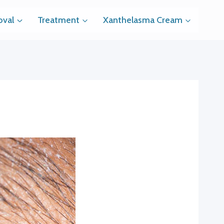
val
Treatment
Xanthelasma Cream