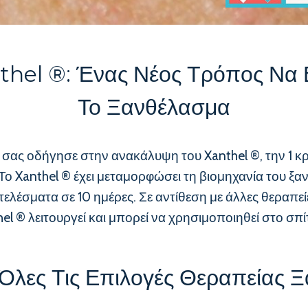
thel ®: Ένας Νέος Τρόπος Να 
Το Ξανθέλασμα
n] σας οδήγησε στην ανακάλυψη του Xanthel ®, την 1 
ο Xanthel ® έχει μεταμορφώσει τη βιομηχανία του ξα
ελέσματα σε 10 ημέρες. Σε αντίθεση με άλλες θεραπεί
el ® λειτουργεί και μπορεί να χρησιμοποιηθεί στο σπίτ
 Όλες Τις Επιλογές Θεραπείας 