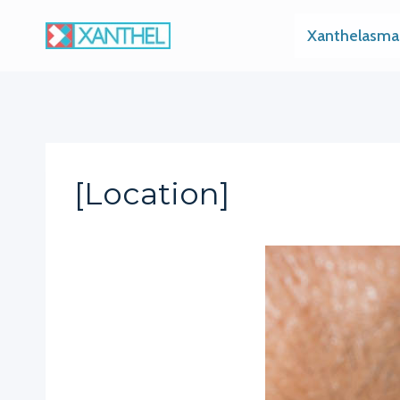
Skip
Xanthelasma
to
content
[location]