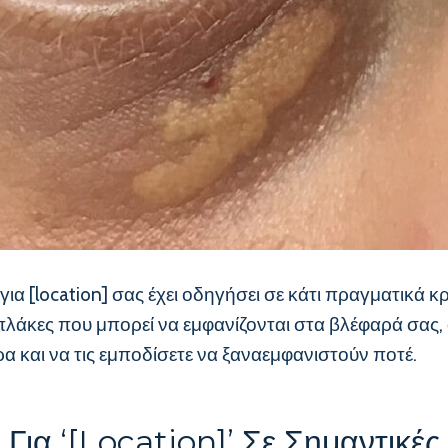
[location] σας έχει οδηγήσει σε κάτι πραγματικά κρ
νες πλάκες που μπορεί να εμφανίζονται στα βλέφαρά σα
α και να τις εμποδίσετε να ξαναεμφανιστούν ποτέ.
Για ‘[location]’ Σε Σημαντικές