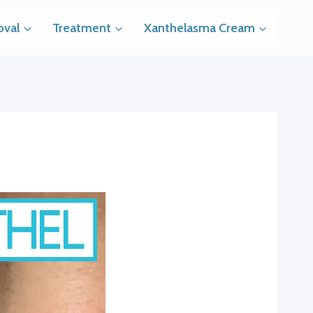
val
Treatment
Xanthelasma Cream