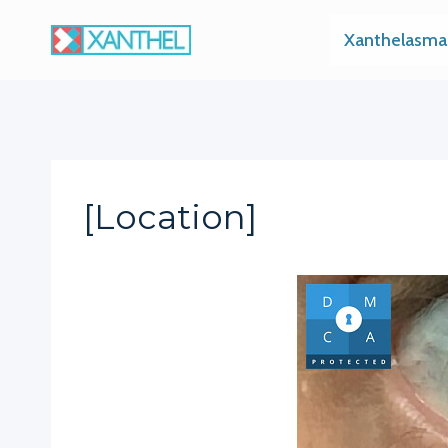
Skip
Xanthelasma
to
content
[location]