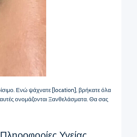
ίσιμο. Ενώ ψάχνατε [location], βρήκατε όλα
ς, αυτές ονομάζονται Ξανθελάσματα. Θα σας
 Πληροφορίες Υγείας