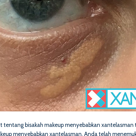
njut tentang bisakah makeup menyebabkan xantelasman
 makeup menyebabkan xantelasman, Anda telah menemu