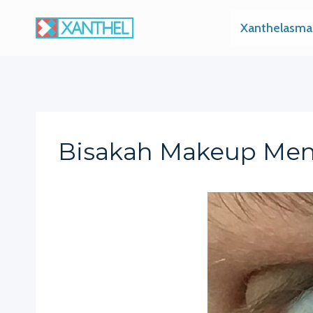
Skip
Xanthelasma
to
content
Bisakah Makeup Men