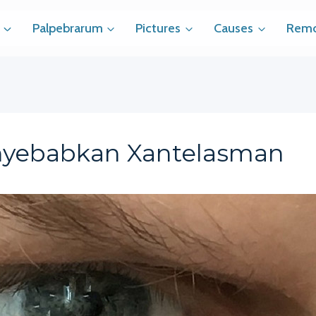
Palpebrarum
Pictures
Causes
Remo
yebabkan Xantelasman