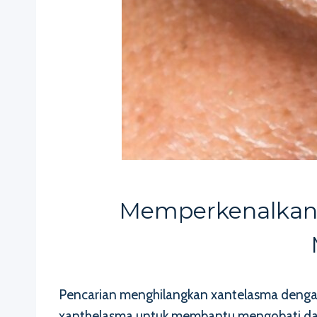
Memperkenalkan 
Pencarian menghilangkan xantelasma denga
xanthelasma untuk membantu mengobati dan