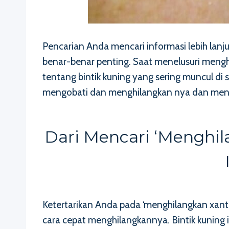
Pencarian Anda mencari informasi lebih la
benar-benar penting. Saat menelusuri meng
tentang bintik kuning yang sering muncul di
mengobati dan menghilangkan nya dan men
Dari Mencari ‘menghi
Ketertarikan Anda pada ‘menghilangkan xan
cara cepat menghilangkannya. Bintik kuning 