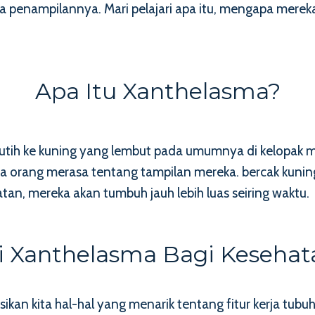
penampilannya. Mari pelajari apa itu, mengapa mereka 
Apa Itu Xanthelasma?
utih ke kuning yang lembut pada umumnya di kelopak m
rang merasa tentang tampilan mereka. bercak kuning in
n, mereka akan tumbuh jauh lebih luas seiring waktu.
i Xanthelasma Bagi Keseha
ikan kita hal-hal yang menarik tentang fitur kerja tu