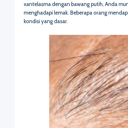
xantelasma dengan bawang putih, Anda mungki
menghadapi lemak. Beberapa orang mendapat
kondisi yang dasar.