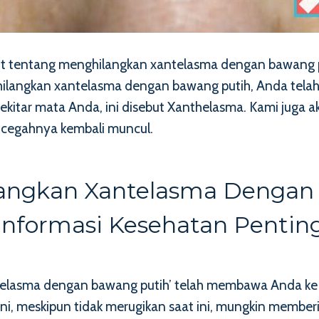
njut tentang menghilangkan xantelasma dengan bawang
hilangkan xantelasma dengan bawang putih, Anda tel
 sekitar mata Anda, ini disebut Xanthelasma. Kami jug
cegahnya kembali muncul.
langkan Xantelasma Dengan
Informasi Kesehatan Pentin
telasma dengan bawang putih’ telah membawa Anda ke
ini, meskipun tidak merugikan saat ini, mungkin membe