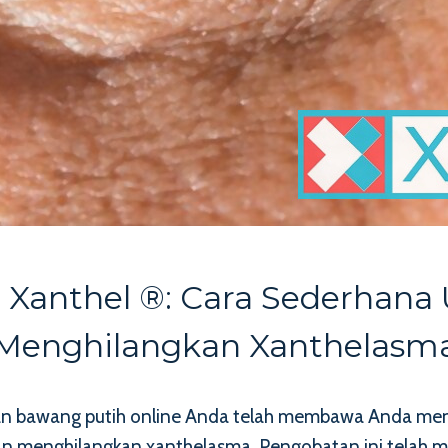
Xanthel ®: Cara Sederhan
Menghilangkan Xanthelasm
n bawang putih online Anda telah membawa Anda mene
 menghilangkan xanthelasma. Pengobatan ini telah m