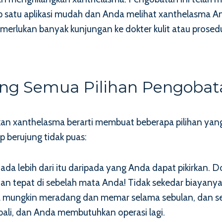
 satu aplikasi mudah dan Anda melihat xanthelasma An
memerlukan banyak kunjungan ke dokter kulit atau prose
ang Semua Pilihan Pengoba
 xanthelasma berarti membuat beberapa pilihan yang b
 berujung tidak puas:
i ada lebih dari itu daripada yang Anda dapat pikirkan. 
an tepat di sebelah mata Anda! Tidak sekedar biayanya
da mungkin meradang dan memar selama sebulan, dan se
ali, dan Anda membutuhkan operasi lagi.