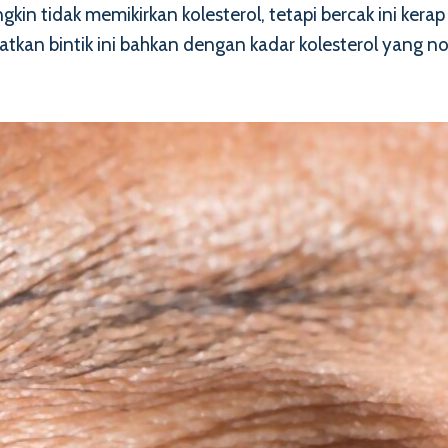
n tidak memikirkan kolesterol, tetapi bercak ini ker
kan bintik ini bahkan dengan kadar kolesterol yang 