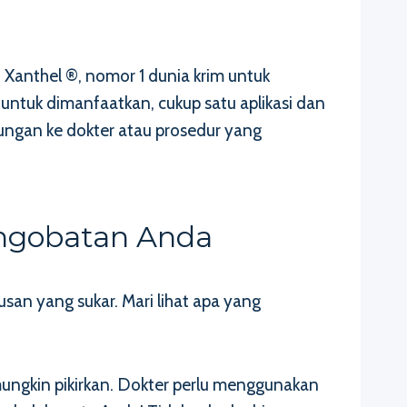
nthel ®, nomor 1 dunia krim untuk
tuk dimanfaatkan, cukup satu aplikasi dan
jungan ke dokter atau prosedur yang
engobatan Anda
an yang sukar. Mari lihat apa yang
mungkin pikirkan. Dokter perlu menggunakan