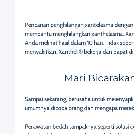
Pencarian penghilangan xantelasma dengan
membantu menghilangkan xanthelasma. Xanth
Anda melihat hasil dalam 10 hari. Tidak sep
menyakitkan, Xanthel ® bekerja dan dapat di
Mari Bicaraka
Sampai sekarang, berusaha untuk melenyapka
umumnya dicoba orang dan mengapa mereka s
Perawatan bedah tampaknya seperti solusi ce