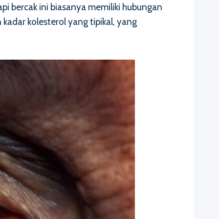
pi bercak ini biasanya memiliki hubungan
dar kolesterol yang tipikal, yang