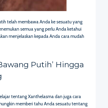
putih telah membawa Anda ke sesuatu yang
menemukan semua yang perlu Anda ketahui
ga akan menjelaskan kepada Anda cara mudah
Bawang Putih’ Hingga
g
lajar tentang Xanthelasma dan juga cara
 mungkin memberi tahu Anda sesuatu tentang