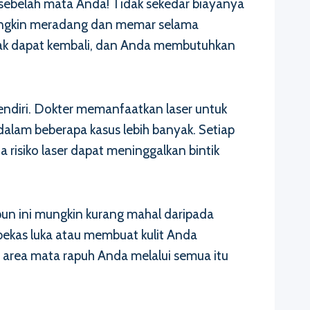
 sebelah mata Anda! Tidak sekedar biayanya
ungkin meradang dan memar selama
cak dapat kembali, dan Anda membutuhkan
sendiri. Dokter memanfaatkan laser untuk
lam beberapa kasus lebih banyak. Setiap
a risiko laser dapat meninggalkan bintik
un ini mungkin kurang mahal daripada
bekas luka atau membuat kulit Anda
t area mata rapuh Anda melalui semua itu