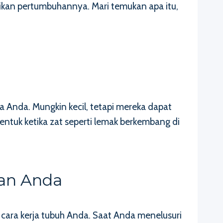
kan pertumbuhannya. Mari temukan apa itu,
Anda. Mungkin kecil, tetapi mereka dapat
ntuk ketika zat seperti lemak berkembang di
tan Anda
 cara kerja tubuh Anda. Saat Anda menelusuri