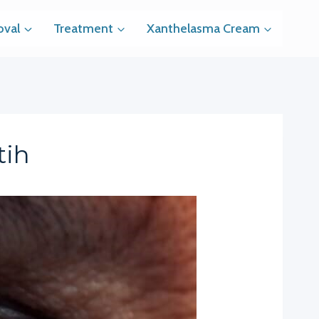
val
Treatment
Xanthelasma Cream
tih