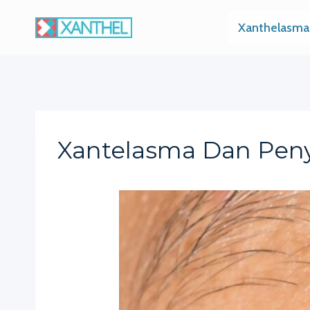
Skip
Xanthelasma
to
content
Xantelasma Dan Peny