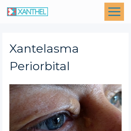
Skip
to
content
Xantelasma
Periorbital