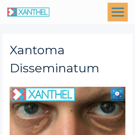
Skip
to
content
Xantoma
Disseminatum