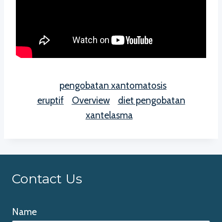
pengobatan xantomatosis
eruptif
Overview
diet pengobatan
xantelasma
Contact Us
Name