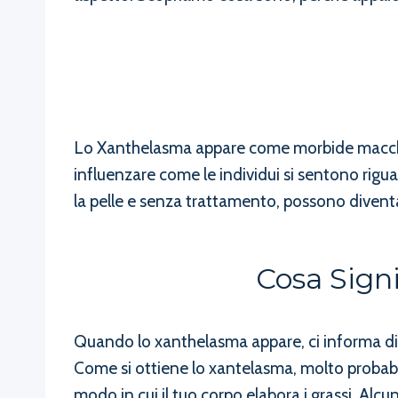
Lo Xanthelasma appare come morbide macchie
influenzare come le individui si sentono rigu
la pelle e senza trattamento, possono divent
Cosa Sign
Quando lo xanthelasma appare, ci informa di a
Come si ottiene lo xantelasma, molto probab
modo in cui il tuo corpo elabora i grassi. Alc