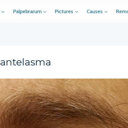
Palpebrarum
Pictures
Causes
Remo
Xantelasma