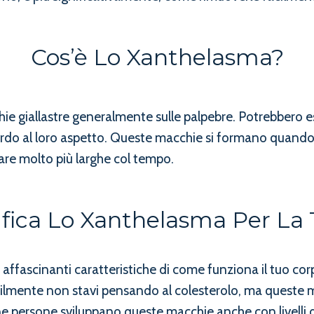
Cos’è Lo Xanthelasma?
 giallastre generalmente sulle palpebre. Potrebbero
ardo al loro aspetto. Queste macchie si formano quando s
are molto più larghe col tempo.
ifica Lo Xanthelasma Per La 
ffascinanti caratteristiche di come funziona il tuo cor
ilmente non stavi pensando al colesterolo, ma queste 
une persone sviluppano queste macchie anche con livelli di