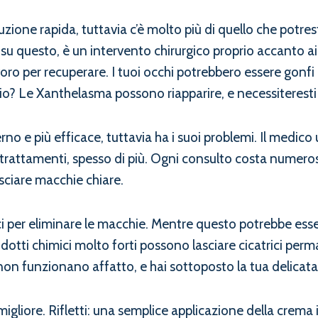
one rapida, tuttavia c’è molto più di quello che potresti
 su questo, è un intervento chirurgico proprio accanto a
oro per recuperare. I tuoi occhi potrebbero essere gonfi e
gio? Le Xanthelasma possono riapparire, e necessiteresti 
 e più efficace, tuttavia ha i suoi problemi. Il medico u
rattamenti, spesso di più. Ogni consulto costa numerosi e
lasciare macchie chiare.
ici per eliminare le macchie. Mentre questo potrebbe es
odotti chimici molto forti possono lasciare cicatrici perm
 non funzionano affatto, e hai sottoposto la tua delicata 
iore. Rifletti: una semplice applicazione della crema in