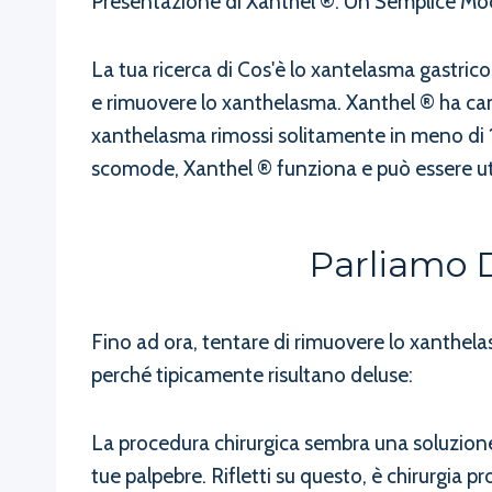
Presentazione di Xanthel ®: Un Semplice Mo
La tua ricerca di Cos'è lo xantelasma gastric
e rimuovere lo xanthelasma. Xanthel ® ha camb
xanthelasma rimossi solitamente in meno di 1
scomode, Xanthel ® funziona e può essere uti
Parliamo D
Fino ad ora, tentare di rimuovere lo xanthelas
perché tipicamente risultano deluse:
La procedura chirurgica sembra una soluzione r
tue palpebre. Rifletti su questo, è chirurgia p