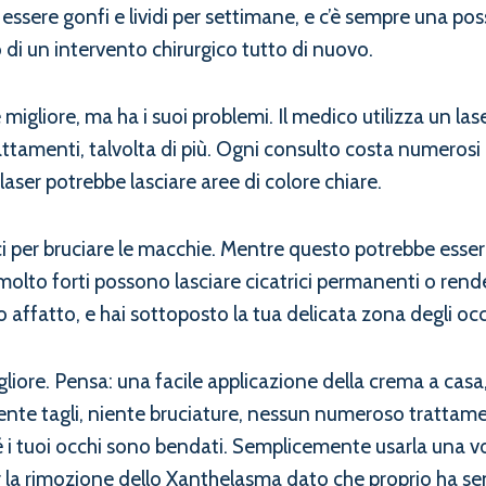
essere gonfi e lividi per settimane, e c’è sempre una poss
 di un intervento chirurgico tutto di nuovo.
gliore, ma ha i suoi problemi. Il medico utilizza un las
ttamenti, talvolta di più. Ogni consulto costa numerosi 
l laser potrebbe lasciare aree di colore chiare.
ci per bruciare le macchie. Mentre questo potrebbe essere 
molto forti possono lasciare cicatrici permanenti o render
o affatto, e hai sottoposto la tua delicata zona degli occ
iore. Pensa: una facile applicazione della crema a casa, 
Niente tagli, niente bruciature, nessun numeroso tratt
 i tuoi occhi sono bendati. Semplicemente usarla una vol
la rimozione dello Xanthelasma dato che proprio ha sens