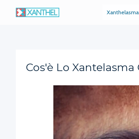
Skip
Xanthelasma
to
content
Cos'è Lo Xantelasma 