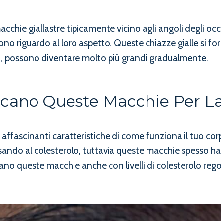
hie giallastre tipicamente vicino agli angoli degli oc
o riguardo al loro aspetto. Queste chiazze gialle si fo
o, possono diventare molto più grandi gradualmente.
ficano Queste Macchie Per La
affascinanti caratteristiche di come funziona il tuo c
sando al colesterolo, tuttavia queste macchie spesso ha
ano queste macchie anche con livelli di colesterolo regol