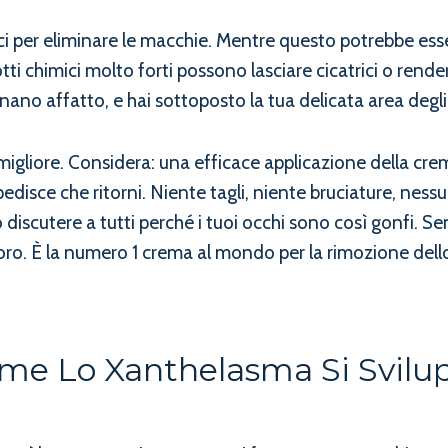
mici per eliminare le macchie. Mentre questo potrebbe e
tti chimici molto forti possono lasciare cicatrici o render
onano affatto, e hai sottoposto la tua delicata area degli
liore. Considera: una efficace applicazione della crema 
disce che ritorni. Niente tagli, niente bruciature, nes
 discutere a tutti perché i tuoi occhi sono così gonfi. S
avoro. È la numero 1 crema al mondo per la rimozione dell
me Lo Xanthelasma Si Svilu