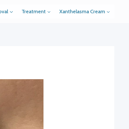
val
Treatment
Xanthelasma Cream