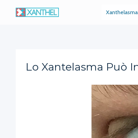
Skip
Xanthelasma
to
content
Lo Xantelasma Può In