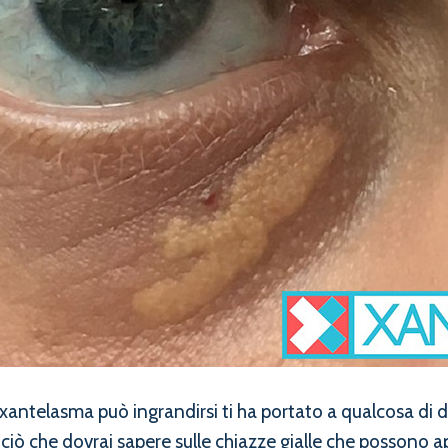
 xantelasma può ingrandirsi ti ha portato a qualcosa di
ciò che dovrai sapere sulle chiazze gialle che possono a