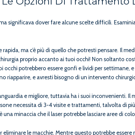
 Le Opzioni Di Trattamento
ma significava dover fare alcune scelte difficili. Esamin
apida, ma c’è più di quello che potresti pensare. Il medi
chirurgia proprio accanto ai tuoi occhi! Non soltanto co
uoi occhi potrebbero essere gonfi e lividi per settimane, 
o riapparire, e avresti bisogno di un intervento chirurgi
nguardia e migliore, tuttavia ha i suoi inconvenienti. Il
one necessita di 3-4 visite e trattamenti, talvolta di pi
c’è una minaccia che il laser potrebbe lasciare aree di colo
er eliminare le macchie. Mentre questo potrebbe essere m