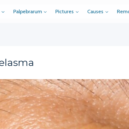
Palpebrarum
Pictures
Causes
Remo
telasma