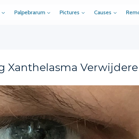
Palpebrarum
Pictures
Causes
Remo
g Xanthelasma Verwijder