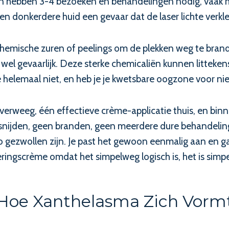
en hebben 3-4 bezoeken en behandelingen nodig, vaak m
een donkerdere huid een gevaar dat de laser lichte verkl
emische zuren of peelings om de plekken weg te brande
t wel gevaarlijk. Deze sterke chemicaliën kunnen litteken
elemaal niet, en heb je je kwetsbare oogzone voor niet
Overweeg, één effectieve crème-applicatie thuis, en bin
nijden, geen branden, geen meerdere dure behandeling
gezwollen zijn. Je past het gewoon eenmalig aan en gaat
ringscrème omdat het simpelweg logisch is, het is simpeler
Hoe Xanthelasma Zich Vorm