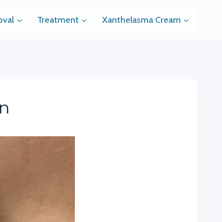
val
Treatment
Xanthelasma Cream
en