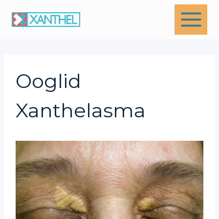
Skip
to
content
Ooglid
Xanthelasma