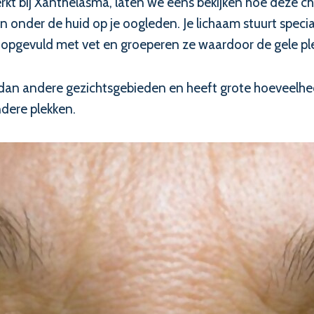
 bij Xanthelasma, laten we eens bekijken hoe deze chol
en onder de huid op je oogleden. Je lichaam stuurt spec
en opgevuld met vet en groeperen ze waardoor de gele p
ner dan andere gezichtsgebieden en heeft grote hoeveel
ndere plekken.