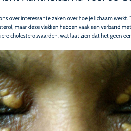
ons over interessante zaken over hoe je lichaam werkt. T
lesterol, maar deze vlekken hebben vaak een verband me
liere cholesterolwaarden, wat laat zien dat het geen e