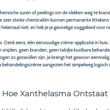
emische zuren of peelings om de vlekken weg te brande
Deze zeer sterke chemicaliën kunnen permanente littekens
elemaal niet, en heb je je gevoelige ooggebied voor nie
is. Denk eens, één eenvoudige crème-applicatie in huis,
 snijden, geen branden, geen talrijke kostbare behande
 ogen zo gezwollen zijn. Je brengt het gewoon eenmalig a
a behandelingscrème aangezien het simpelweg logisch is, h
Hoe Xanthelasma Ontstaat