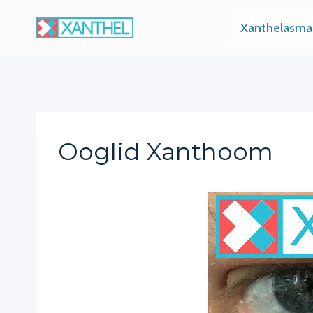
Skip
Xanthelasma
to
content
Ooglid Xanthoom