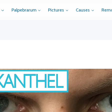
Palpebrarum
Pictures
Causes
Remo