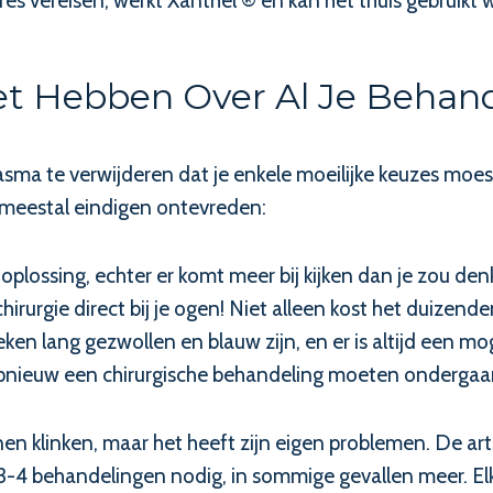
res vereisen, werkt Xanthel ® en kan het thuis gebruikt
t Hebben Over Al Je Behand
ma te verwijderen dat je enkele moeilijke keuzes moe
meestal eindigen ontevreden:
e oplossing, echter er komt meer bij kijken dan je zou d
hirurgie direct bij je ogen! Niet alleen kost het duizende
en lang gezwollen en blauw zijn, en er is altijd een mog
opnieuw een chirurgische behandeling moeten ondergaa
n klinken, maar het heeft zijn eigen problemen. De arts
-4 behandelingen nodig, in sommige gevallen meer. Elk