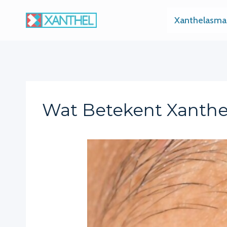
Skip
Xanthelasma
to
content
Wat Betekent Xanth