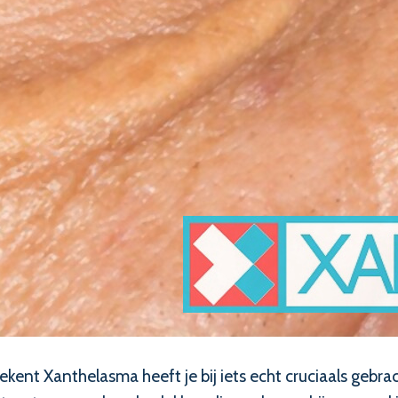
kent Xanthelasma heeft je bij iets echt cruciaals gebr