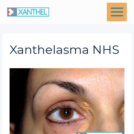
Skip
to
content
Xanthelasma NHS