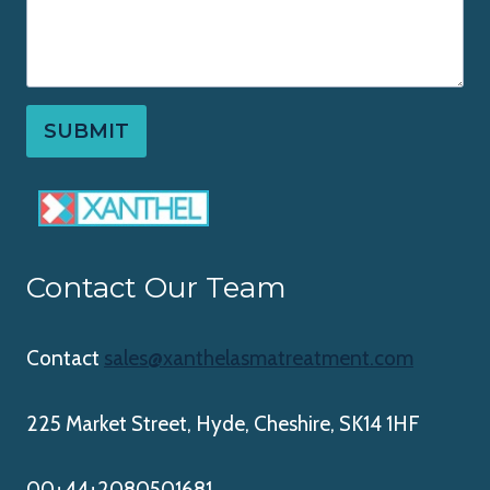
SUBMIT
Contact Our Team
Contact
sales@xanthelasmatreatment.com
225 Market Street, Hyde, Cheshire, SK14 1HF
00+44+2080501681