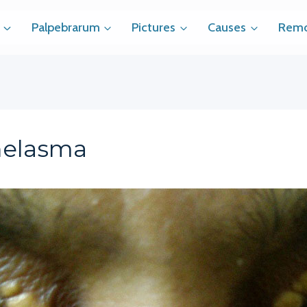
Palpebrarum
Pictures
Causes
Remo
elasma