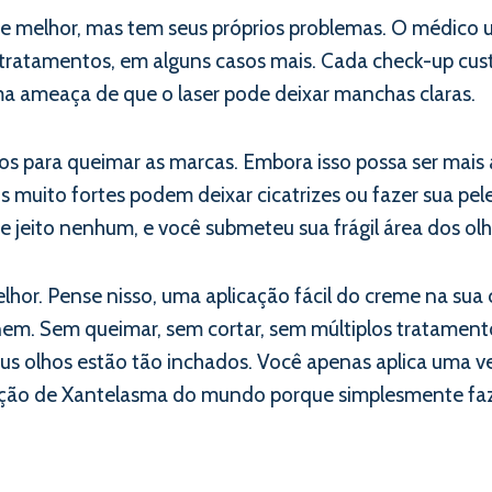
 melhor, mas tem seus próprios problemas. O médico uti
 e tratamentos, em alguns casos mais. Cada check-up cu
uma ameaça de que o laser pode deixar manchas claras.
os para queimar as marcas. Embora isso possa ser mais a
s muito fortes podem deixar cicatrizes ou fazer sua pel
 jeito nenhum, e você submeteu sua frágil área dos olh
hor. Pense nisso, uma aplicação fácil do creme na sua 
em. Sem queimar, sem cortar, sem múltiplos tratamento
seus olhos estão tão inchados. Você apenas aplica uma 
oção de Xantelasma do mundo porque simplesmente faz s