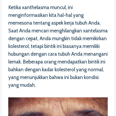
Ketika xanthelasma muncul, ini
menginformasikan kita hal-hal yang
memesona tentang aspek kerja tubuh Anda.
Saat Anda mencari menghilangkan xantelasma
dengan cepat, Anda mungkin tidak memikirkan
kolesterol, tetapi bintik ini biasanya memiliki
hubungan dengan cara tubuh Anda menangani
lemak. Beberapa orang mendapatkan bintik ini
bahkan dengan kadar kolesterol yang normal,
yang menunjukkan bahwa ini bukan kondisi
yang mudah.