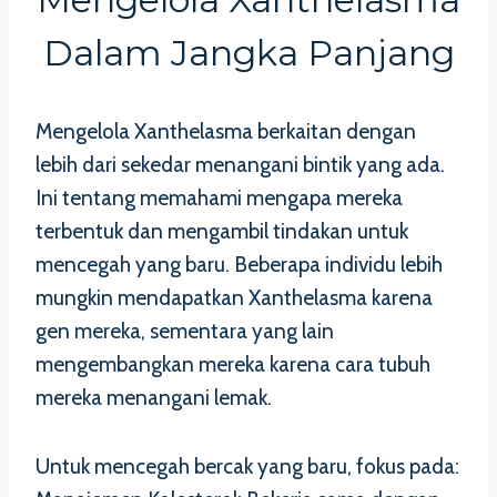
Dalam Jangka Panjang
Mengelola Xanthelasma berkaitan dengan
lebih dari sekedar menangani bintik yang ada.
Ini tentang memahami mengapa mereka
terbentuk dan mengambil tindakan untuk
mencegah yang baru. Beberapa individu lebih
mungkin mendapatkan Xanthelasma karena
gen mereka, sementara yang lain
mengembangkan mereka karena cara tubuh
mereka menangani lemak.
Untuk mencegah bercak yang baru, fokus pada: