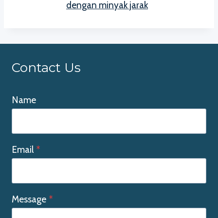
dengan minyak jarak
Contact Us
Name
Email
*
Message
*