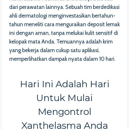
dari perawatan lainnya. Sebuah tim berdedikasi
ahli dermatologi menginvestasikan bertahun-
tahun meneliti cara menguraikan deposit lemak
ini dengan aman, tanpa melukai kulit sensitif di
kelopak mata Anda. Temuannya adalah krim
yang bekerja dalam cukup satu aplikasi,
memperlihatkan dampak nyata dalam 10 hari.
Hari Ini Adalah Hari
Untuk Mulai
Mengontrol
Xanthelasma Anda