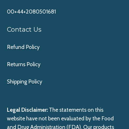
00+44+2080501681
Contact Us
Refund Policy
Returns Policy
Shipping Policy
Legal Disclaimer:
The statements on this
website have not been evaluated by the Food
and Drug Administration (FDA). Our products