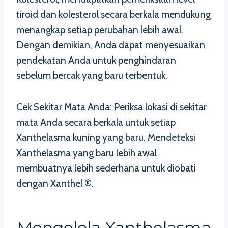
tiroid dan kolesterol secara berkala mendukung
menangkap setiap perubahan lebih awal.
Dengan demikian, Anda dapat menyesuaikan
pendekatan Anda untuk penghindaran
sebelum bercak yang baru terbentuk.
Cek Sekitar Mata Anda: Periksa lokasi di sekitar
mata Anda secara berkala untuk setiap
Xanthelasma kuning yang baru. Mendeteksi
Xanthelasma yang baru lebih awal
membuatnya lebih sederhana untuk diobati
dengan Xanthel ®.
Mengelola Xanthelasma