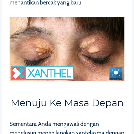
menantikan bercak yang baru.
Menuju Ke Masa Depan
Sementara Anda mengawali dengan
menelusuri menghilangkan xantelasma dengan