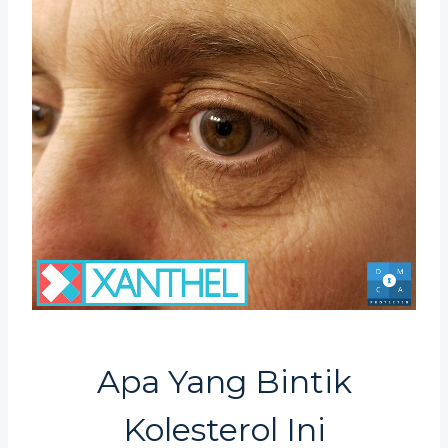
Apa Yang Bintik
Kolesterol Ini