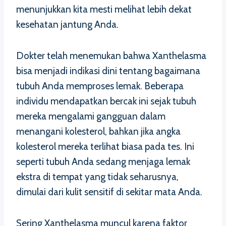
menunjukkan kita mesti melihat lebih dekat
kesehatan jantung Anda.
Dokter telah menemukan bahwa Xanthelasma
bisa menjadi indikasi dini tentang bagaimana
tubuh Anda memproses lemak. Beberapa
individu mendapatkan bercak ini sejak tubuh
mereka mengalami gangguan dalam
menangani kolesterol, bahkan jika angka
kolesterol mereka terlihat biasa pada tes. Ini
seperti tubuh Anda sedang menjaga lemak
ekstra di tempat yang tidak seharusnya,
dimulai dari kulit sensitif di sekitar mata Anda.
Sering Xanthelasma muncul karena faktor