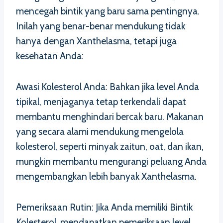
mencegah bintik yang baru sama pentingnya.
Inilah yang benar-benar mendukung tidak
hanya dengan Xanthelasma, tetapi juga
kesehatan Anda:
Awasi Kolesterol Anda: Bahkan jika level Anda
tipikal, menjaganya tetap terkendali dapat
membantu menghindari bercak baru. Makanan
yang secara alami mendukung mengelola
kolesterol, seperti minyak zaitun, oat, dan ikan,
mungkin membantu mengurangi peluang Anda
mengembangkan lebih banyak Xanthelasma.
Pemeriksaan Rutin: Jika Anda memiliki Bintik
Kolesterol, mendapatkan pemeriksaan level