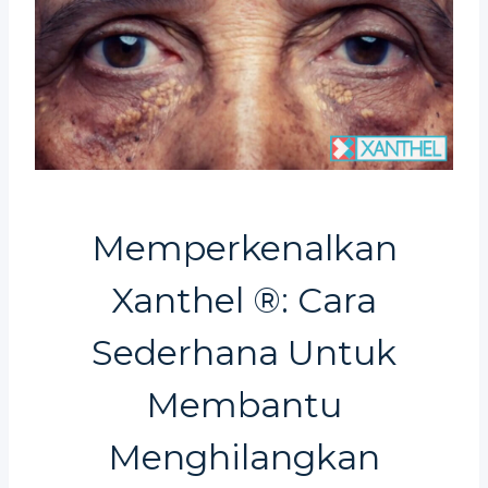
Memperkenalkan
Xanthel ®: Cara
Sederhana Untuk
Membantu
Menghilangkan