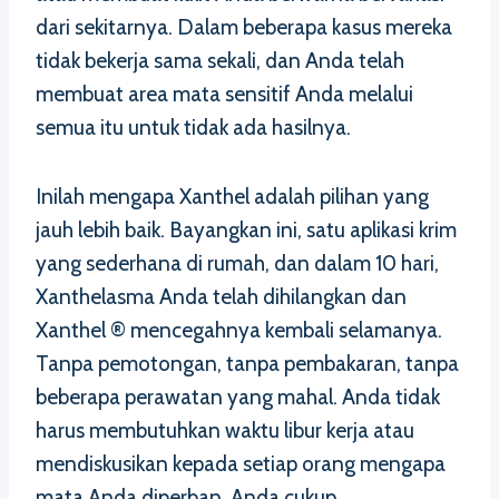
dari sekitarnya. Dalam beberapa kasus mereka
tidak bekerja sama sekali, dan Anda telah
membuat area mata sensitif Anda melalui
semua itu untuk tidak ada hasilnya.
Inilah mengapa Xanthel adalah pilihan yang
jauh lebih baik. Bayangkan ini, satu aplikasi krim
yang sederhana di rumah, dan dalam 10 hari,
Xanthelasma Anda telah dihilangkan dan
Xanthel ® mencegahnya kembali selamanya.
Tanpa pemotongan, tanpa pembakaran, tanpa
beberapa perawatan yang mahal. Anda tidak
harus membutuhkan waktu libur kerja atau
mendiskusikan kepada setiap orang mengapa
mata Anda diperban. Anda cukup