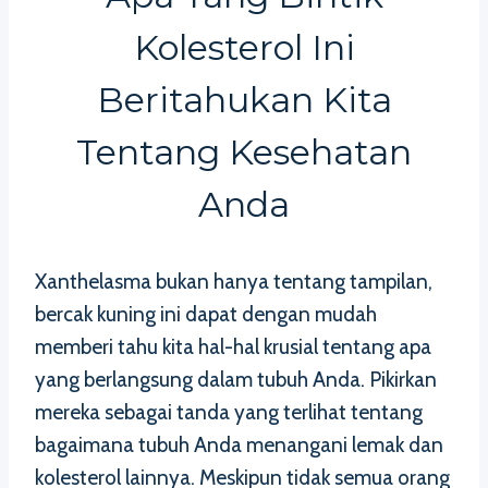
Kolesterol Ini
Beritahukan Kita
Tentang Kesehatan
Anda
Xanthelasma bukan hanya tentang tampilan,
bercak kuning ini dapat dengan mudah
memberi tahu kita hal-hal krusial tentang apa
yang berlangsung dalam tubuh Anda. Pikirkan
mereka sebagai tanda yang terlihat tentang
bagaimana tubuh Anda menangani lemak dan
kolesterol lainnya. Meskipun tidak semua orang