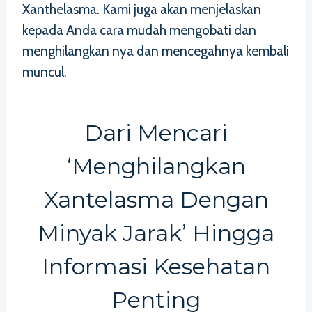
Xanthelasma. Kami juga akan menjelaskan
kepada Anda cara mudah mengobati dan
menghilangkan nya dan mencegahnya kembali
muncul.
Dari Mencari
‘menghilangkan
Xantelasma Dengan
Minyak Jarak’ Hingga
Informasi Kesehatan
Penting