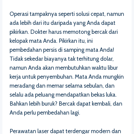
Operasi tampaknya seperti solusi cepat, namun
ada lebih dari itu daripada yang Anda dapat
pikirkan. Dokter harus memotong bercak dari
kelopak mata Anda. Pikirkan itu, ini
pembedahan persis di samping mata Anda!
Tidak sekedar biayanya tak terhitung dolar,
namun Anda akan membutuhkan waktu libur
kerja untuk penyembuhan. Mata Anda mungkin
meradang dan memar selama sebulan, dan
selalu ada peluang mendapatkan bekas luka.
Bahkan lebih buruk? Bercak dapat kembali, dan
Anda perlu pembedahan lagi.
Perawatan laser dapat terdengar modern dan