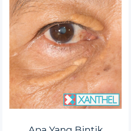
Apa Yang Bintik