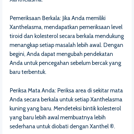
Pemeriksaan Berkala: Jika Anda memiliki
Xanthelasma, mendapatkan pemeriksaan level
tiroid dan kolesterol secara berkala mendukung
menangkap setiap masalah lebih awal. Dengan
begini, Anda dapat mengubah pendekatan
Anda untuk pencegahan sebelum bercak yang
baru terbentuk.
Periksa Mata Anda: Periksa area di sekitar mata
Anda secara berkala untuk setiap Xanthelasma
kuning yang baru. Mendeteksi bintik kolesterol
yang baru lebih awal membuatnya lebih
sederhana untuk diobati dengan Xanthel ®.