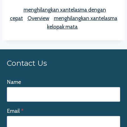
menghilangkan xantelasma dengan
cepat
Overview
menghilangkan xantelasma
kelopak mata
Contact Us
Name
Email
*