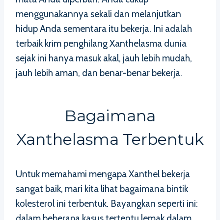
menggunakannya sekali dan melanjutkan
hidup Anda sementara itu bekerja. Ini adalah
terbaik krim penghilang Xanthelasma dunia
sejak ini hanya masuk akal, jauh lebih mudah,
jauh lebih aman, dan benar-benar bekerja.
Bagaimana
Xanthelasma Terbentuk
Untuk memahami mengapa Xanthel bekerja
sangat baik, mari kita lihat bagaimana bintik
kolesterol ini terbentuk. Bayangkan seperti ini:
dalam beberapa kasus tertentu lemak dalam