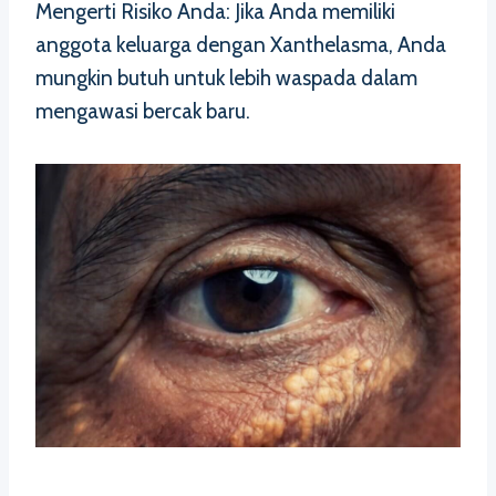
Mengerti Risiko Anda: Jika Anda memiliki
anggota keluarga dengan Xanthelasma, Anda
mungkin butuh untuk lebih waspada dalam
mengawasi bercak baru.